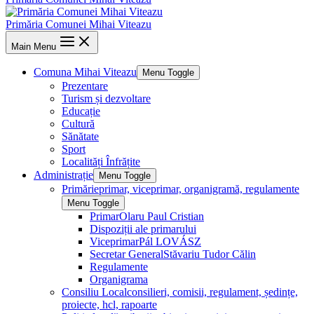
Primăria Comunei Mihai Viteazu
Main Menu
Comuna Mihai Viteazu
Menu Toggle
Prezentare
Turism și dezvoltare
Educație
Cultură
Sănătate
Sport
Localități Înfrățite
Administrație
Menu Toggle
Primărie
primar, viceprimar, organigramă, regulamente
Menu Toggle
Primar
Olaru Paul Cristian
Dispoziții ale primarului
Viceprimar
Pál LOVÁSZ
Secretar General
Stăvariu Tudor Călin
Regulamente
Organigrama
Consiliu Local
consilieri, comisii, regulament, ședințe,
proiecte, hcl, rapoarte