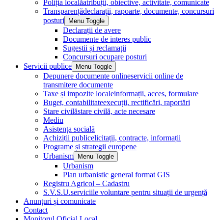
Poliția locală
atribuții, obiective, activitate, comunicate
Transparență
declarații, rapoarte, documente, concursuri
posturi
Menu Toggle
Declarații de avere
Documente de interes public
Sugestii și reclamații
Concursuri ocupare posturi
Servicii publice
Menu Toggle
Depunere documente online
servicii online de
transmitere documente
Taxe și impozite locale
informații, acces, formulare
Buget, contabilitate
execuții, rectificări, raportări
Stare civilă
stare civilă, acte necesare
Mediu
Asistența socială
Achiziții publice
licitații, contracte, informații
Programe și strategii europene
Urbanism
Menu Toggle
Urbanism
Plan urbanistic general format GIS
Registru Agricol – Cadastru
S.V.S.U.
serviciile voluntare pentru situații de urgență
Anunțuri și comunicate
Contact
Monitorul Oficial Local