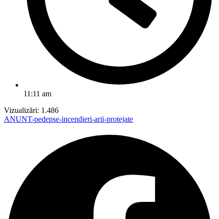
11:11 am
Vizualizări:
1.486
ANUNT-pedepse-incendieri-arii-protejate