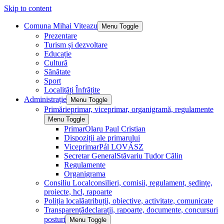
Skip to content
Comuna Mihai Viteazu
Menu Toggle
Prezentare
Turism și dezvoltare
Educație
Cultură
Sănătate
Sport
Localități Înfrățite
Administrație
Menu Toggle
Primărie
primar, viceprimar, organigramă, regulamente
Menu Toggle
Primar
Olaru Paul Cristian
Dispoziții ale primarului
Viceprimar
Pál LOVÁSZ
Secretar General
Stăvariu Tudor Călin
Regulamente
Organigrama
Consiliu Local
consilieri, comisii, regulament, ședințe,
proiecte, hcl, rapoarte
Poliția locală
atribuții, obiective, activitate, comunicate
Transparență
declarații, rapoarte, documente, concursuri
posturi
Menu Toggle