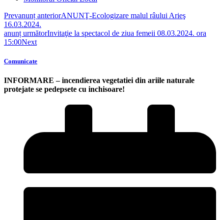
Prev
anunț anterior
ANUNŢ-Ecologizare malul râului Arieş
16.03.2024.
anunț următor
Invitaţie la spectacol de ziua femeii 08.03.2024. ora
15:00
Next
Comunicate
INFORMARE – incendierea vegetatiei din ariile naturale
protejate se pedepsete cu inchisoare!