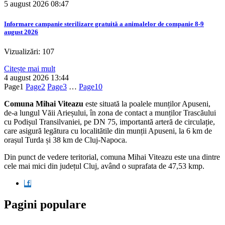
5 august 2026
08:47
Informare campanie sterilizare gratuită a animalelor de companie 8-9
august 2026
Vizualizări: 107
Citește mai mult
4 august 2026
13:44
Page
1
Page
2
Page
3
…
Page
10
Comuna Mihai Viteazu
este situată la poalele munților Apuseni,
de-a lungul Văii Arieșului, în zona de contact a munților Trascăului
cu Podișul Transilvaniei, pe DN 75, importantă arteră de circulație,
care asigură legătura cu localitătile din munții Apuseni, la 6 km de
orașul Turda și 38 km de Cluj-Napoca.
Din punct de vedere teritorial, comuna Mihai Viteazu este una dintre
cele mai mici din județul Cluj, având o suprafata de 47,53 kmp.
Pagini populare