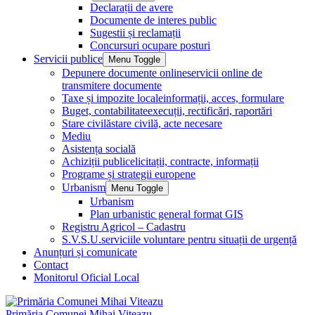
Declarații de avere
Documente de interes public
Sugestii și reclamații
Concursuri ocupare posturi
Servicii publice
Menu Toggle
Depunere documente online
servicii online de
transmitere documente
Taxe și impozite locale
informații, acces, formulare
Buget, contabilitate
execuții, rectificări, raportări
Stare civilă
stare civilă, acte necesare
Mediu
Asistența socială
Achiziții publice
licitații, contracte, informații
Programe și strategii europene
Urbanism
Menu Toggle
Urbanism
Plan urbanistic general format GIS
Registru Agricol – Cadastru
S.V.S.U.
serviciile voluntare pentru situații de urgență
Anunțuri și comunicate
Contact
Monitorul Oficial Local
Primăria Comunei Mihai Viteazu