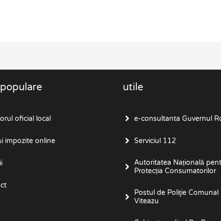
 populare
utile
rul oficial local
e-consultanta Guvernul R
i impozite online
Serviciul 112
Autoritatea Națională pen
i
Protecția Consumatorilor
ct
Postul de Poliţie Comunal
Viteazu