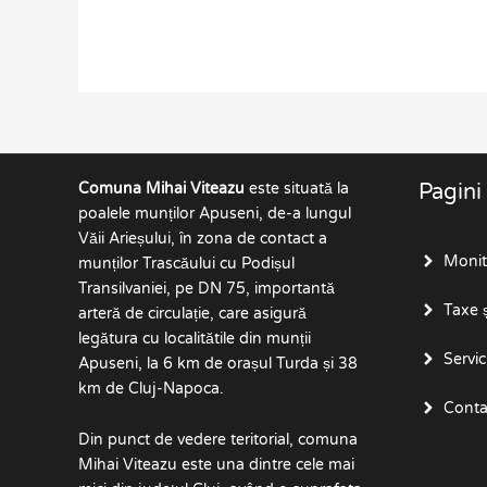
protejate
se
pedepsete
cu
inchisoare!
Comuna Mihai Viteazu
este situată la
Pagini
poalele munților Apuseni, de-a lungul
Văii Arieșului, în zona de contact a
Monito
munților Trascăului cu Podișul
Transilvaniei, pe DN 75, importantă
Taxe ș
arteră de circulație, care asigură
legătura cu localitătile din munții
Servici
Apuseni, la 6 km de orașul Turda și 38
km de Cluj-Napoca.
Conta
Din punct de vedere teritorial, comuna
Mihai Viteazu este una dintre cele mai