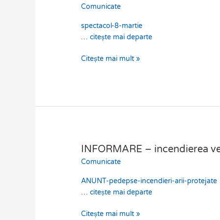
la
Comunicate
spectacol
spectacol-8-martie
de
…
citește mai departe
ziua
femeii
Citește mai mult »
08.03.2024.
ora
15:00
INFORMARE – incendierea veget
INFORMARE
–
Comunicate
incendierea
ANUNT-pedepse-incendieri-arii-protejate
vegetatiei
…
citește mai departe
din
ariile
Citește mai mult »
naturale