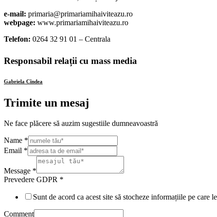
e-mail:
primaria@primariamihaiviteazu.ro
webpage:
www.primariamihaiviteazu.ro
Telefon:
0264 32 91 01 – Centrala
Responsabil relații cu mass media
Gabriela Cîndea
Trimite un mesaj
Ne face plăcere să auzim sugestiile dumneavoastră
Name
*
Email
*
Message
*
Prevedere GDPR
*
Sunt de acord ca acest site să stocheze informațiile pe care 
Comment