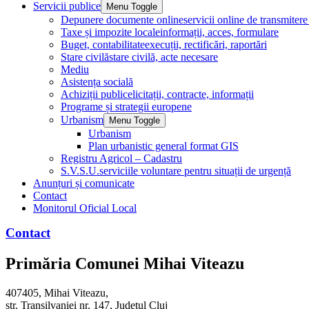
Servicii publice
Menu Toggle
Depunere documente online
servicii online de transmite
Taxe și impozite locale
informații, acces, formulare
Buget, contabilitate
execuții, rectificări, raportări
Stare civilă
stare civilă, acte necesare
Mediu
Asistența socială
Achiziții publice
licitații, contracte, informații
Programe și strategii europene
Urbanism
Menu Toggle
Urbanism
Plan urbanistic general format GIS
Registru Agricol – Cadastru
S.V.S.U.
serviciile voluntare pentru situații de urgență
Anunțuri și comunicate
Contact
Monitorul Oficial Local
Contact
Primăria Comunei Mihai Viteazu
407405, Mihai Viteazu,
str. Transilvaniei nr. 147, Județul Cluj