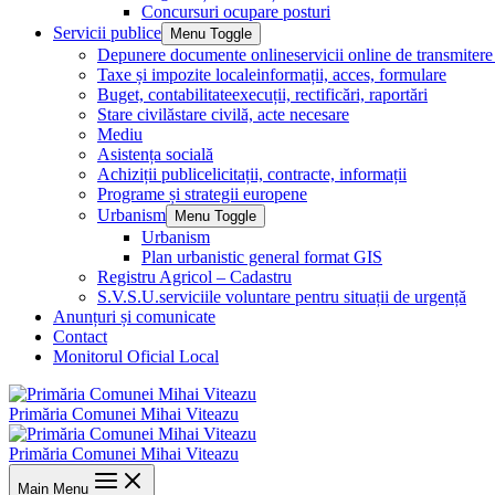
Concursuri ocupare posturi
Servicii publice
Menu Toggle
Depunere documente online
servicii online de transmite
Taxe și impozite locale
informații, acces, formulare
Buget, contabilitate
execuții, rectificări, raportări
Stare civilă
stare civilă, acte necesare
Mediu
Asistența socială
Achiziții publice
licitații, contracte, informații
Programe și strategii europene
Urbanism
Menu Toggle
Urbanism
Plan urbanistic general format GIS
Registru Agricol – Cadastru
S.V.S.U.
serviciile voluntare pentru situații de urgență
Anunțuri și comunicate
Contact
Monitorul Oficial Local
Primăria Comunei Mihai Viteazu
Primăria Comunei Mihai Viteazu
Main Menu