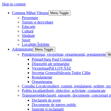
Skip to content
Comuna Mihai Viteazu
Menu Toggle
Prezentare
Turism și dezvoltare
Educație
Cultură
Sănătate
Sport
Localități Înfrățite
Administrație
Menu Toggle
Primărie
primar, viceprimar, organigramă, regulamente
M
Primar
Olaru Paul Cristian
Dispoziții ale primarului
Viceprimar
Pál LOVÁSZ
Secretar General
Stăvariu Tudor Călin
Regulamente
Organigrama
Consiliu Local
consilieri, comisii, regulament, ședințe, pro
Poliția locală
atribuții, obiective, activitate, comunicate
Transparență
declarații, rapoarte, documente, concursuri p
Declarații de avere
Documente de interes public
Sugestii și reclamații