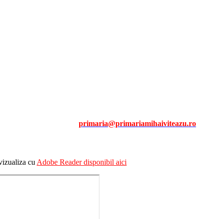
intervalul orar 08.30-14.00, iar Vineri în intervalul orar 08.30-12
n trimiterea unui mail la
primaria@primariamihaiviteazu.ro
 vizualiza cu
Adobe Reader disponibil aici