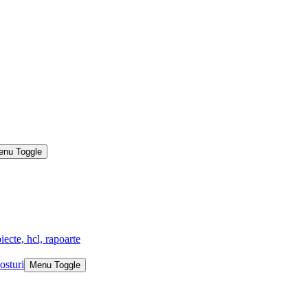
enu Toggle
iecte, hcl, rapoarte
osturi
Menu Toggle