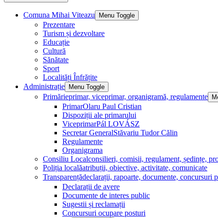
Comuna Mihai Viteazu
Menu Toggle
Prezentare
Turism și dezvoltare
Educație
Cultură
Sănătate
Sport
Localități Înfrățite
Administrație
Menu Toggle
Primărie
primar, viceprimar, organigramă, regulamente
M
Primar
Olaru Paul Cristian
Dispoziții ale primarului
Viceprimar
Pál LOVÁSZ
Secretar General
Stăvariu Tudor Călin
Regulamente
Organigrama
Consiliu Local
consilieri, comisii, regulament, ședințe, pro
Poliția locală
atribuții, obiective, activitate, comunicate
Transparență
declarații, rapoarte, documente, concursuri p
Declarații de avere
Documente de interes public
Sugestii și reclamații
Concursuri ocupare posturi