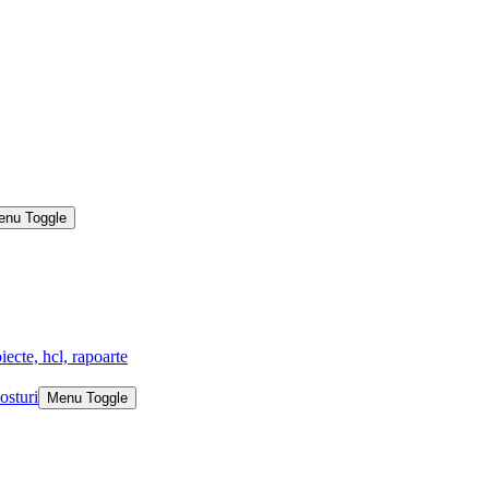
enu Toggle
iecte, hcl, rapoarte
osturi
Menu Toggle