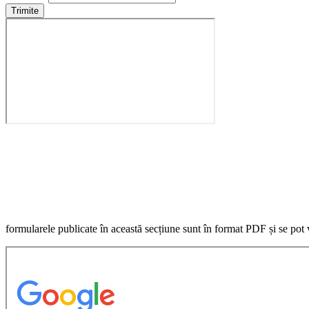
Trimite
Programul de lucru cu publicul se desfășoară de Luni până Joi, în 
Pentru orice problemă puteți solicita informații suplimentare pri
sau ne poți suna la tel.: 0264 329101.
formularele publicate în această secțiune sunt în format PDF și se pot