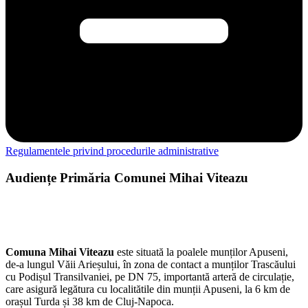
Regulamentele privind procedurile administrative
Audiențe Primăria Comunei Mihai Viteazu
Primar:
Paul Cristian OLARU
– Miercuri 8:00-10:00
|
Viceprimar:
Pál LOVÁSZ
– Marți 8:00-10:00 |
Secretar
General: Stăvariu Tudor Călin
– Joi 8:00-10:00
Comuna Mihai Viteazu
este situată la poalele munților Apuseni,
de-a lungul Văii Arieșului, în zona de contact a munților Trascăului
cu Podișul Transilvaniei, pe DN 75, importantă arteră de circulație,
care asigură legătura cu localitătile din munții Apuseni, la 6 km de
orașul Turda și 38 km de Cluj-Napoca.