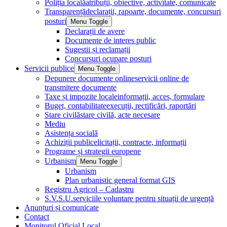
Poliția locală
atribuții, obiective, activitate, comunicate
Transparență
declarații, rapoarte, documente, concursuri
posturi
Menu Toggle
Declarații de avere
Documente de interes public
Sugestii și reclamații
Concursuri ocupare posturi
Servicii publice
Menu Toggle
Depunere documente online
servicii online de
transmitere documente
Taxe și impozite locale
informații, acces, formulare
Buget, contabilitate
execuții, rectificări, raportări
Stare civilă
stare civilă, acte necesare
Mediu
Asistența socială
Achiziții publice
licitații, contracte, informații
Programe și strategii europene
Urbanism
Menu Toggle
Urbanism
Plan urbanistic general format GIS
Registru Agricol – Cadastru
S.V.S.U.
serviciile voluntare pentru situații de urgență
Anunțuri și comunicate
Contact
Monitorul Oficial Local