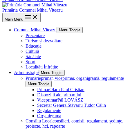
Primăria Comunei Mihai Viteazu
Main Menu
Comuna Mihai Viteazu
Menu Toggle
Prezentare
Turism și dezvoltare
Educație
Cultură
Sănătate
Sport
Localități Înfrățite
Administrație
Menu Toggle
Primărie
primar, viceprimar, organigramă, regulamente
Menu Toggle
Primar
Olaru Paul Cristian
Dispoziții ale primarului
Viceprimar
Pál LOVÁSZ
Secretar General
Stăvariu Tudor Călin
Regulamente
Organigrama
Consiliu Local
consilieri, comisii, regulament, ședințe,
proiecte, hcl, rapoarte