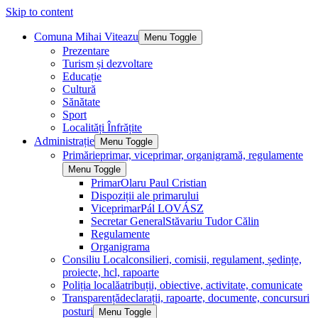
Skip to content
Comuna Mihai Viteazu
Menu Toggle
Prezentare
Turism și dezvoltare
Educație
Cultură
Sănătate
Sport
Localități Înfrățite
Administrație
Menu Toggle
Primărie
primar, viceprimar, organigramă, regulamente
Menu Toggle
Primar
Olaru Paul Cristian
Dispoziții ale primarului
Viceprimar
Pál LOVÁSZ
Secretar General
Stăvariu Tudor Călin
Regulamente
Organigrama
Consiliu Local
consilieri, comisii, regulament, ședințe,
proiecte, hcl, rapoarte
Poliția locală
atribuții, obiective, activitate, comunicate
Transparență
declarații, rapoarte, documente, concursuri
posturi
Menu Toggle