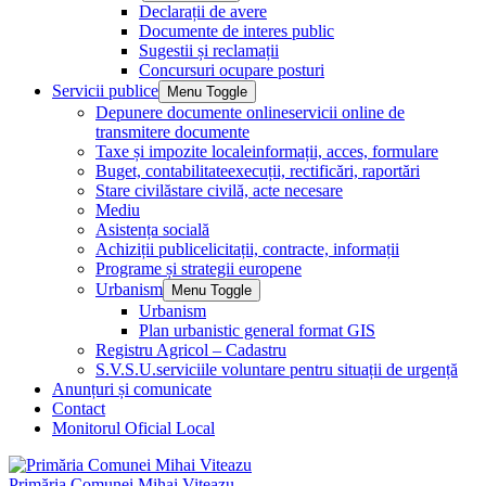
Declarații de avere
Documente de interes public
Sugestii și reclamații
Concursuri ocupare posturi
Servicii publice
Menu Toggle
Depunere documente online
servicii online de
transmitere documente
Taxe și impozite locale
informații, acces, formulare
Buget, contabilitate
execuții, rectificări, raportări
Stare civilă
stare civilă, acte necesare
Mediu
Asistența socială
Achiziții publice
licitații, contracte, informații
Programe și strategii europene
Urbanism
Menu Toggle
Urbanism
Plan urbanistic general format GIS
Registru Agricol – Cadastru
S.V.S.U.
serviciile voluntare pentru situații de urgență
Anunțuri și comunicate
Contact
Monitorul Oficial Local
Primăria Comunei Mihai Viteazu