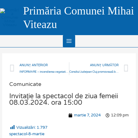
Skip
Main
Primăria Comunei Mihai
to
Menu
content
Viteazu
Prev
N
ANUNȚ ANTERIOR
ANUNȚ URMĂTOR
INFORMARE – incendierea vegetatiei din ariile naturale protejate se pedepsete cu inchisoare!
Consiliul Judeţean Cluj promovează bucătăria locală prin PUNCT GASTRONOMIC LOCAL
Comunicate
Invitaţie la spectacol de ziua femeii
08.03.2024. ora 15:00
martie 7, 2024
12:09 pm
Vizualizări:
1.797
spectacol-8-martie