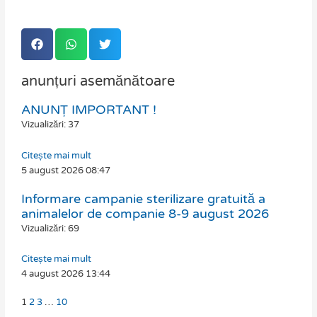
anunțuri asemănătoare
ANUNȚ IMPORTANT !
Page
Page
Page
Page
Vizualizări: 37
Citește mai mult
5 august 2026
08:47
Informare campanie sterilizare gratuită a
animalelor de companie 8-9 august 2026
Vizualizări: 69
Citește mai mult
4 august 2026
13:44
1
2
3
…
10