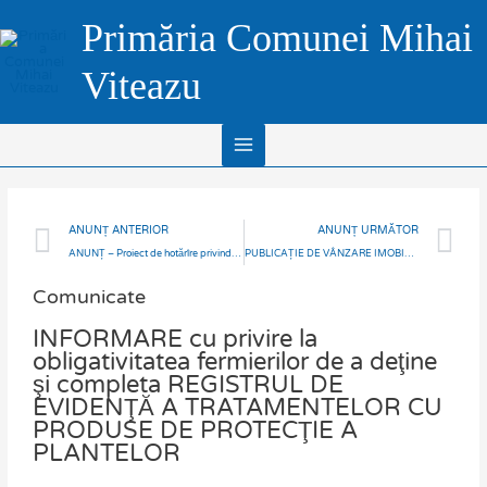
Skip
Main
Primăria Comunei Mihai
to
Menu
content
Viteazu
Prev
N
ANUNȚ ANTERIOR
ANUNȚ URMĂTOR
ANUNȚ – Proiect de hotărîre privind aprobare REACTUALIZARE PLAN URBANISTIC DE ZONĂ PROTEJATĂ „CHEILE TURZII”, județul Cluj.
PUBLICAȚIE DE VÂNZARE IMOBILIARĂ
Comunicate
INFORMARE cu privire la
obligativitatea fermierilor de a deţine
şi completa REGISTRUL DE
EVIDENŢĂ A TRATAMENTELOR CU
PRODUSE DE PROTECŢIE A
PLANTELOR