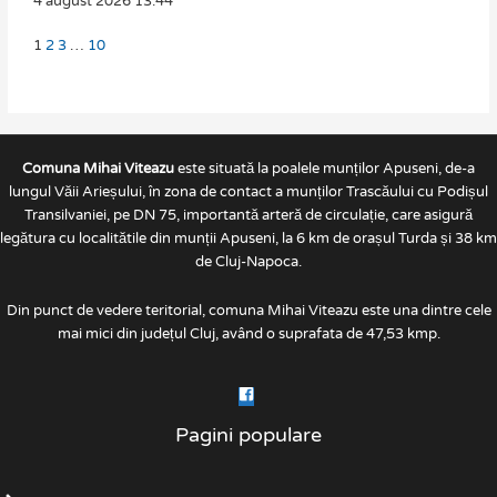
4 august 2026
13:44
1
2
3
…
10
Comuna Mihai Viteazu
este situată la poalele munților Apuseni, de-a
lungul Văii Arieșului, în zona de contact a munților Trascăului cu Podișul
Transilvaniei, pe DN 75, importantă arteră de circulație, care asigură
legătura cu localitătile din munții Apuseni, la 6 km de orașul Turda și 38 km
de Cluj-Napoca.
Din punct de vedere teritorial, comuna Mihai Viteazu este una dintre cele
mai mici din județul Cluj, având o suprafata de 47,53 kmp.
Pagini populare