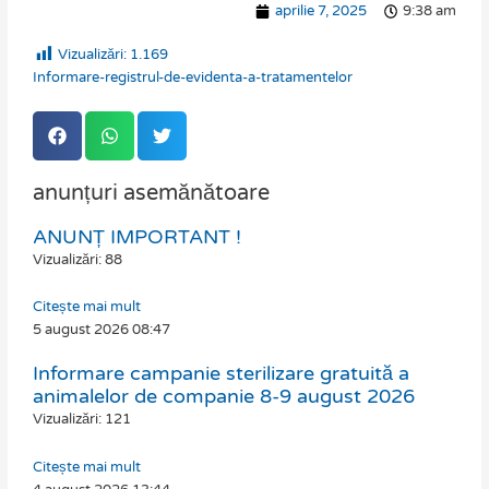
aprilie 7, 2025
9:38 am
Vizualizări:
1.169
Informare-registrul-de-evidenta-a-tratamentelor
anunțuri asemănătoare
ANUNȚ IMPORTANT !
Page
Page
Page
Page
Vizualizări: 88
Citește mai mult
5 august 2026
08:47
Informare campanie sterilizare gratuită a
animalelor de companie 8-9 august 2026
Vizualizări: 121
Citește mai mult