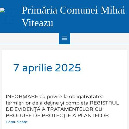
Skip
Main
Primăria Comunei Mihai
to
Menu
content
Viteazu
7 aprilie 2025
INFORMARE cu privire la obligativitatea
INFORMARE
cu
fermierilor de a deţine şi completa REGISTRUL
privire
DE EVIDENŢĂ A TRATAMENTELOR CU
la
PRODUSE DE PROTECŢIE A PLANTELOR
obligativitatea
Comunicate
fermierilor