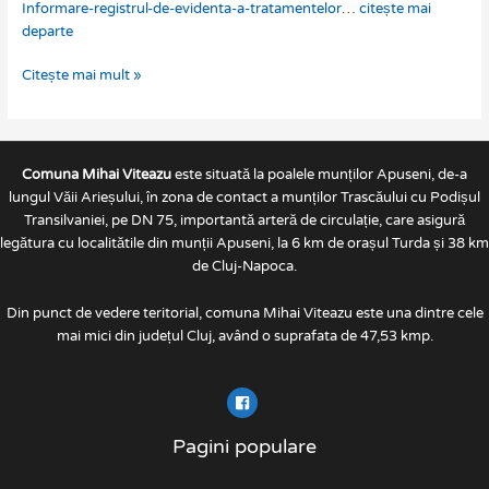
Informare-registrul-de-evidenta-a-tratamentelor
…
citește mai
de
departe
a
deţine
Citește mai mult »
şi
completa
REGISTRUL
DE
EVIDENŢĂ
Comuna Mihai Viteazu
este situată la poalele munților Apuseni, de-a
A
lungul Văii Arieșului, în zona de contact a munților Trascăului cu Podișul
TRATAMENTELOR
Transilvaniei, pe DN 75, importantă arteră de circulație, care asigură
CU
legătura cu localitătile din munții Apuseni, la 6 km de orașul Turda și 38 km
PRODUSE
de Cluj-Napoca.
DE
PROTECŢIE
Din punct de vedere teritorial, comuna Mihai Viteazu este una dintre cele
A
mai mici din județul Cluj, având o suprafata de 47,53 kmp.
PLANTELOR
Pagini populare