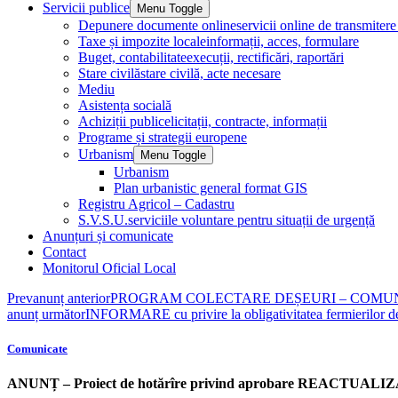
Servicii publice
Menu Toggle
Depunere documente online
servicii online de transmite
Taxe și impozite locale
informații, acces, formulare
Buget, contabilitate
execuții, rectificări, raportări
Stare civilă
stare civilă, acte necesare
Mediu
Asistența socială
Achiziții publice
licitații, contracte, informații
Programe și strategii europene
Urbanism
Menu Toggle
Urbanism
Plan urbanistic general format GIS
Registru Agricol – Cadastru
S.V.S.U.
serviciile voluntare pentru situații de urgență
Anunțuri și comunicate
Contact
Monitorul Oficial Local
Prev
anunț anterior
PROGRAM COLECTARE DEȘEURI – COMUNA MI
anunț următor
INFORMARE cu privire la obligativitatea ferm
Comunicate
ANUNȚ – Proiect de hotărîre privind aprobare REACTU