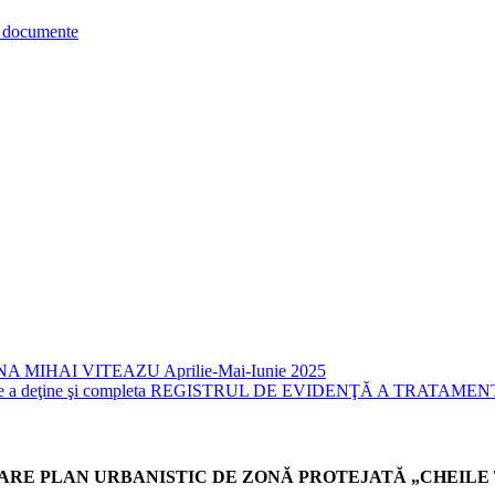
re documente
HAI VITEAZU Aprilie-Mai-Iunie 2025
ierilor de a deţine şi completa REGISTRUL DE EVIDENŢĂ A 
ALIZARE PLAN URBANISTIC DE ZONĂ PROTEJATĂ „CHEILE TUR