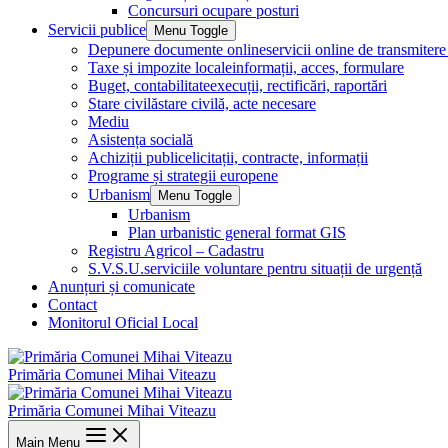
Concursuri ocupare posturi
Servicii publice
Menu Toggle
Depunere documente online
servicii online de transmite
Taxe și impozite locale
informații, acces, formulare
Buget, contabilitate
execuții, rectificări, raportări
Stare civilă
stare civilă, acte necesare
Mediu
Asistența socială
Achiziții publice
licitații, contracte, informații
Programe și strategii europene
Urbanism
Menu Toggle
Urbanism
Plan urbanistic general format GIS
Registru Agricol – Cadastru
S.V.S.U.
serviciile voluntare pentru situații de urgență
Anunțuri și comunicate
Contact
Monitorul Oficial Local
Primăria Comunei Mihai Viteazu
Primăria Comunei Mihai Viteazu
Main Menu