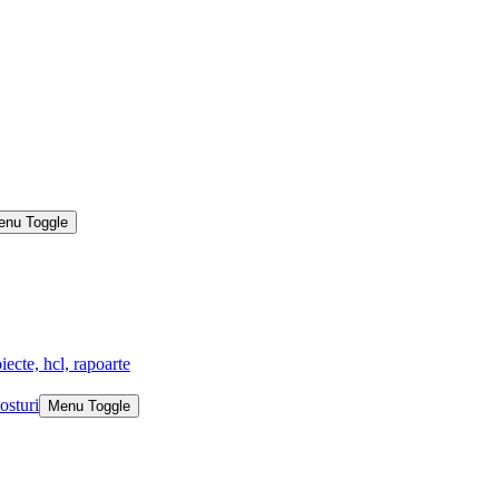
enu Toggle
iecte, hcl, rapoarte
osturi
Menu Toggle