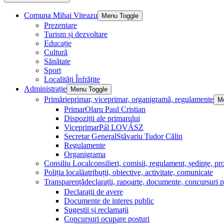
Comuna Mihai Viteazu
Menu Toggle
Prezentare
Turism și dezvoltare
Educație
Cultură
Sănătate
Sport
Localități Înfrățite
Administrație
Menu Toggle
Primărie
primar, viceprimar, organigramă, regulamente
M
Primar
Olaru Paul Cristian
Dispoziții ale primarului
Viceprimar
Pál LOVÁSZ
Secretar General
Stăvariu Tudor Călin
Regulamente
Organigrama
Consiliu Local
consilieri, comisii, regulament, ședințe, pro
Poliția locală
atribuții, obiective, activitate, comunicate
Transparență
declarații, rapoarte, documente, concursuri p
Declarații de avere
Documente de interes public
Sugestii și reclamații
Concursuri ocupare posturi