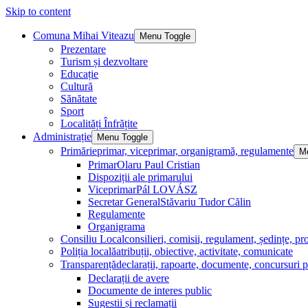
Skip to content
Comuna Mihai Viteazu
Menu Toggle
Prezentare
Turism și dezvoltare
Educație
Cultură
Sănătate
Sport
Localități Înfrățite
Administrație
Menu Toggle
Primărie
primar, viceprimar, organigramă, regulamente
M
Primar
Olaru Paul Cristian
Dispoziții ale primarului
Viceprimar
Pál LOVÁSZ
Secretar General
Stăvariu Tudor Călin
Regulamente
Organigrama
Consiliu Local
consilieri, comisii, regulament, ședințe, pro
Poliția locală
atribuții, obiective, activitate, comunicate
Transparență
declarații, rapoarte, documente, concursuri p
Declarații de avere
Documente de interes public
Sugestii și reclamații