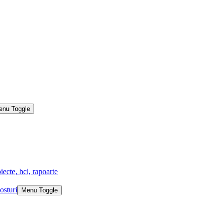
enu Toggle
iecte, hcl, rapoarte
osturi
Menu Toggle