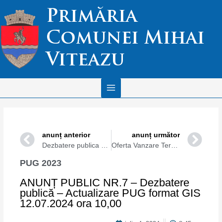
Skip
Main
Primăria
to
Menu
content
Comunei Mihai
Viteazu
Prev
Ne
anunț anterior
anunț următor
Dezbatere publica PUG format GIS 12.07.2024 ora10.00
Oferta Vanzare Teren Nr17/15.07.2024
PUG 2023
ANUNȚ PUBLIC NR.7 – Dezbatere
publică – Actualizare PUG format GIS
12.07.2024 ora 10,00