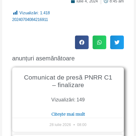
iulie 4, 2024
8:45 am
Vizualizări:
1.418
20240704084216911
anunțuri asemănătoare
Page
Page
Page
Page
Page
Page
Page
Comunicat de presă PNRR C1
– finalizare
Vizualizări: 149
Citește mai mult
28 iulie 2026
08:00