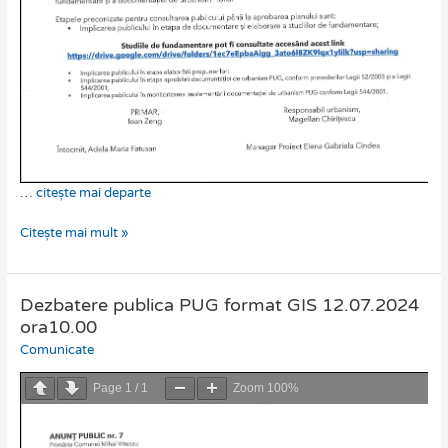
…
citește mai departe
Citește mai mult »
Dezbatere publica PUG format GIS 12.07.2024
Dezbatere
publica
ora10.00
PUG
Comunicate
format
GIS
Page
1
/
1
Zoom
100%
12.07.2024
ora10.00