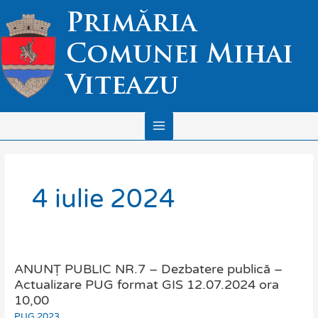
Skip
Main
Primăria
to
Menu
content
Comunei Mihai
Viteazu
4 iulie 2024
ANUNȚ PUBLIC NR.7 – Dezbatere publică –
ANUNȚ
PUBLIC
Actualizare PUG format GIS 12.07.2024 ora
NR.7
10,00
–
PUG 2023