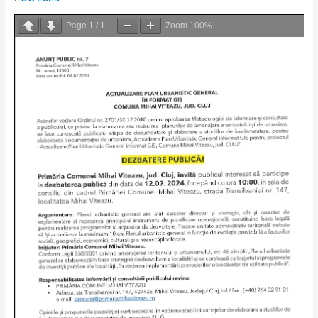
Dezbatere
publică
Page
1
/
1
Zoom
100%
–
Actualizare
PUG
format
GIS
12.07.2024
ora
10,00