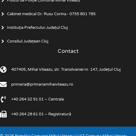
Postul de Poliţie Comunal Mihai Viteazu
Cabinet medical Dr. Rusu Corina - 0755 801 785
Instituția Prefectului-Județul Cluj
Consiliul Județean Cluj
Contact
407405, Mihai Viteazu, str. Transilvaniei nr. 147, Județul Cluj
primaria@primariamihaiviteazu.ro
+40 264 32 91 01 – Centrala
+40 264 28 61 01 – Registratură
© 2026 Primăria Comunei Mihai Viteazu | UAT Comuna Mihai Viteazu,