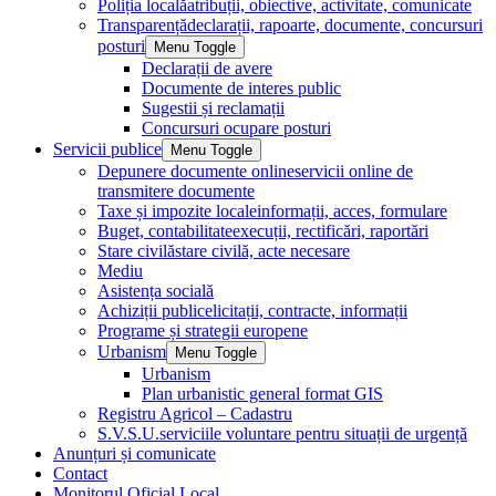
Poliția locală
atribuții, obiective, activitate, comunicate
Transparență
declarații, rapoarte, documente, concursuri
posturi
Menu Toggle
Declarații de avere
Documente de interes public
Sugestii și reclamații
Concursuri ocupare posturi
Servicii publice
Menu Toggle
Depunere documente online
servicii online de
transmitere documente
Taxe și impozite locale
informații, acces, formulare
Buget, contabilitate
execuții, rectificări, raportări
Stare civilă
stare civilă, acte necesare
Mediu
Asistența socială
Achiziții publice
licitații, contracte, informații
Programe și strategii europene
Urbanism
Menu Toggle
Urbanism
Plan urbanistic general format GIS
Registru Agricol – Cadastru
S.V.S.U.
serviciile voluntare pentru situații de urgență
Anunțuri și comunicate
Contact
Monitorul Oficial Local