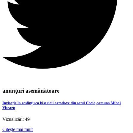
anunțuri asemănătoare
Invitație la resfințirea bisericii ortodoxe din satul Cheia,comuna Mihai
Viteazu
Vizualizări: 49
Citește mai mult