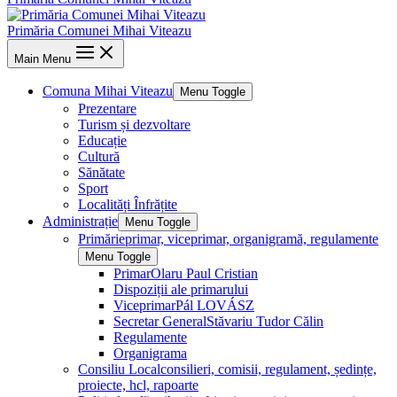
Primăria Comunei Mihai Viteazu
Main Menu
Comuna Mihai Viteazu
Menu Toggle
Prezentare
Turism și dezvoltare
Educație
Cultură
Sănătate
Sport
Localități Înfrățite
Administrație
Menu Toggle
Primărie
primar, viceprimar, organigramă, regulamente
Menu Toggle
Primar
Olaru Paul Cristian
Dispoziții ale primarului
Viceprimar
Pál LOVÁSZ
Secretar General
Stăvariu Tudor Călin
Regulamente
Organigrama
Consiliu Local
consilieri, comisii, regulament, ședințe,
proiecte, hcl, rapoarte