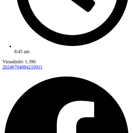
8:45 am
Vizualizări:
1.396
20240704084216911