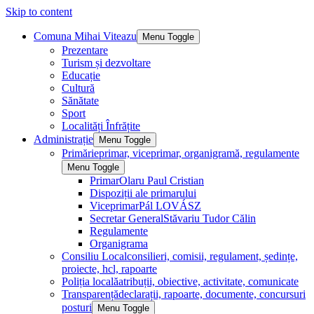
Skip to content
Comuna Mihai Viteazu
Menu Toggle
Prezentare
Turism și dezvoltare
Educație
Cultură
Sănătate
Sport
Localități Înfrățite
Administrație
Menu Toggle
Primărie
primar, viceprimar, organigramă, regulamente
Menu Toggle
Primar
Olaru Paul Cristian
Dispoziții ale primarului
Viceprimar
Pál LOVÁSZ
Secretar General
Stăvariu Tudor Călin
Regulamente
Organigrama
Consiliu Local
consilieri, comisii, regulament, ședințe,
proiecte, hcl, rapoarte
Poliția locală
atribuții, obiective, activitate, comunicate
Transparență
declarații, rapoarte, documente, concursuri
posturi
Menu Toggle