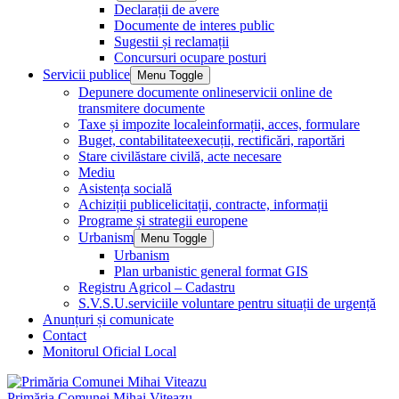
Declarații de avere
Documente de interes public
Sugestii și reclamații
Concursuri ocupare posturi
Servicii publice
Menu Toggle
Depunere documente online
servicii online de
transmitere documente
Taxe și impozite locale
informații, acces, formulare
Buget, contabilitate
execuții, rectificări, raportări
Stare civilă
stare civilă, acte necesare
Mediu
Asistența socială
Achiziții publice
licitații, contracte, informații
Programe și strategii europene
Urbanism
Menu Toggle
Urbanism
Plan urbanistic general format GIS
Registru Agricol – Cadastru
S.V.S.U.
serviciile voluntare pentru situații de urgență
Anunțuri și comunicate
Contact
Monitorul Oficial Local
Primăria Comunei Mihai Viteazu