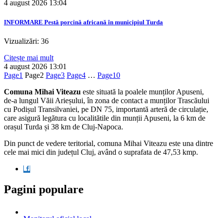
4 august 2026
13:04
INFORMARE Pestă porcină africană în municipiul Turda
Vizualizări: 36
Citește mai mult
4 august 2026
13:01
Page
1
Page
2
Page
3
Page
4
…
Page
10
Comuna Mihai Viteazu
este situată la poalele munților Apuseni,
de-a lungul Văii Arieșului, în zona de contact a munților Trascăului
cu Podișul Transilvaniei, pe DN 75, importantă arteră de circulație,
care asigură legătura cu localitătile din munții Apuseni, la 6 km de
orașul Turda și 38 km de Cluj-Napoca.
Din punct de vedere teritorial, comuna Mihai Viteazu este una dintre
cele mai mici din județul Cluj, având o suprafata de 47,53 kmp.
Pagini populare