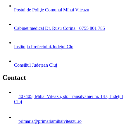
Postul de Poliţie Comunal Mihai Viteazu
Cabinet medical Dr. Rusu Corina - 0755 801 785
Instituția Prefectului-Județul Cluj
Consiliul Județean Cluj
Contact
407405, Mihai Viteazu, str. Transilvaniei nr. 147, Județul
Cluj
primaria@primariamihaiviteazu.ro