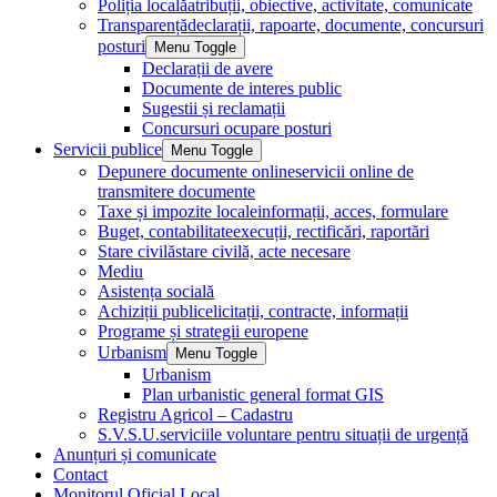
Poliția locală
atribuții, obiective, activitate, comunicate
Transparență
declarații, rapoarte, documente, concursuri
posturi
Menu Toggle
Declarații de avere
Documente de interes public
Sugestii și reclamații
Concursuri ocupare posturi
Servicii publice
Menu Toggle
Depunere documente online
servicii online de
transmitere documente
Taxe și impozite locale
informații, acces, formulare
Buget, contabilitate
execuții, rectificări, raportări
Stare civilă
stare civilă, acte necesare
Mediu
Asistența socială
Achiziții publice
licitații, contracte, informații
Programe și strategii europene
Urbanism
Menu Toggle
Urbanism
Plan urbanistic general format GIS
Registru Agricol – Cadastru
S.V.S.U.
serviciile voluntare pentru situații de urgență
Anunțuri și comunicate
Contact
Monitorul Oficial Local