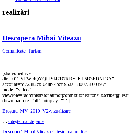
realizări
Descoperă Mihai Viteazu
Comunicate
,
Turism
[shareonedrive
dir=”01TVFWI4QYQLISI47B7RBYJKL5B3EDNF3A”
account=”d72382cb-6d8b-4bcf-953a-180073160395″
mode=”video”
viewrole=”administrator|author|contributor|editor|subscriber|guest”
downloadrole=”all” autoplay=”1″ ]
Broșura_MV_2019_V2-vizualizare
…
citește mai departe
Descoperă Mihai Viteazu
Citește mai mult »