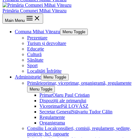
Primăria Comunei Mihai Viteazu
Main Menu
Comuna Mihai Viteazu
Menu Toggle
Prezentare
Turism și dezvoltare
Educație
Cultură
Sănătate
Sport
Localități Înfrățite
Administrație
Menu Toggle
Primărie
primar, viceprimar, organigramă, regulamente
Menu Toggle
Primar
Olaru Paul Cristian
Dispoziții ale primarului
Viceprimar
Pál LOVÁSZ
Secretar General
Stăvariu Tudor Călin
Regulamente
Organigrama
Consiliu Local
consilieri, comisii, regulament, ședințe,
proiecte, hcl, rapoarte