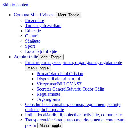
Skip to content
Comuna Mihai Viteazu
Menu Toggle
Prezentare
Turism și dezvoltare
Educație
Cultură
Sănătate
Sport
Localități Înfrățite
Administrație
Menu Toggle
Primărie
primar, viceprimar, organigramă, regulamente
Menu Toggle
Primar
Olaru Paul Cristian
Dispoziții ale primarului
Viceprimar
Pál LOVÁSZ
Secretar General
Stăvariu Tudor Călin
Regulamente
Organigrama
Consiliu Local
consilieri, comisii, regulament, ședințe,
proiecte, hcl, rapoarte
Poliția locală
atribuții, obiective, activitate, comunicate
Transparență
declarații, rapoarte, documente, concursuri
posturi
Menu Toggle