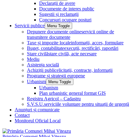
Declarații de avere
Documente de interes public
Sugestii și reclamații
Concursuri ocupare posturi
Servicii publice
Menu Toggle
Depunere documente online
servicii online de
transmitere documente
Taxe și impozite locale
informații, acces, formulare
Buget, contabilitate
execuții, rectificări, raportări
Stare civilă
stare civilă, acte necesare
Mediu
Asistența socială
Achiziții publice
licitații, contracte, informații
Programe și strategii europene
Urbanism
Menu Toggle
Urbanism
Plan urbanistic general format GIS
Registru Agricol – Cadastru
S.V.S.U.
serviciile voluntare pentru situații de urgență
Anunțuri și comunicate
Contact
Monitorul Oficial Local
Primăria Comunei Mihai Viteazu