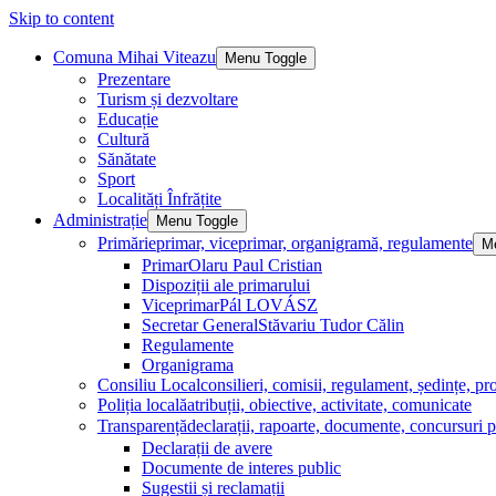
Skip to content
Comuna Mihai Viteazu
Menu Toggle
Prezentare
Turism și dezvoltare
Educație
Cultură
Sănătate
Sport
Localități Înfrățite
Administrație
Menu Toggle
Primărie
primar, viceprimar, organigramă, regulamente
M
Primar
Olaru Paul Cristian
Dispoziții ale primarului
Viceprimar
Pál LOVÁSZ
Secretar General
Stăvariu Tudor Călin
Regulamente
Organigrama
Consiliu Local
consilieri, comisii, regulament, ședințe, pro
Poliția locală
atribuții, obiective, activitate, comunicate
Transparență
declarații, rapoarte, documente, concursuri p
Declarații de avere
Documente de interes public
Sugestii și reclamații