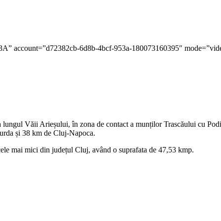
unt=”d72382cb-6d8b-4bcf-953a-180073160395″ mode=”video” viewro
a lungul Văii Arieșului, în zona de contact a munților Trascăului cu Podi
 Turda și 38 km de Cluj-Napoca.
cele mai mici din județul Cluj, având o suprafata de 47,53 kmp.