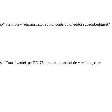
le=”administrator|author|contributor|editor|subscriber|guest”
șul Transilvaniei, pe DN 75, importantă arteră de circulație, care