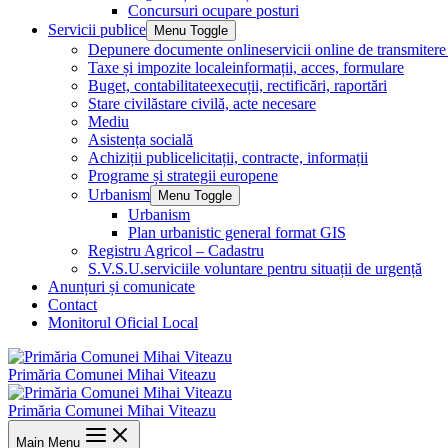
Concursuri ocupare posturi
Servicii publice
Menu Toggle
Depunere documente online
servicii online de transmite
Taxe și impozite locale
informații, acces, formulare
Buget, contabilitate
execuții, rectificări, raportări
Stare civilă
stare civilă, acte necesare
Mediu
Asistența socială
Achiziții publice
licitații, contracte, informații
Programe și strategii europene
Urbanism
Menu Toggle
Urbanism
Plan urbanistic general format GIS
Registru Agricol – Cadastru
S.V.S.U.
serviciile voluntare pentru situații de urgență
Anunțuri și comunicate
Contact
Monitorul Oficial Local
Primăria Comunei Mihai Viteazu
Primăria Comunei Mihai Viteazu
Main Menu