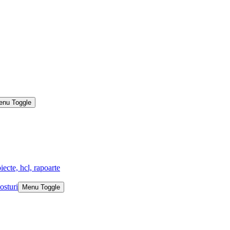
enu Toggle
iecte, hcl, rapoarte
osturi
Menu Toggle