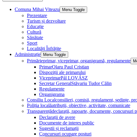
Comuna Mihai Viteazu
Menu Toggle
Prezentare
Turism și dezvoltare
Educație
Cultură
Sănătate
Sport
Localități Înfrățite
Administrație
Menu Toggle
Primărie
primar, viceprimar, organigramă, regulamente
M
Primar
Olaru Paul Cristian
Dispoziții ale primarului
Viceprimar
Pál LOVÁSZ
Secretar General
Stăvariu Tudor Călin
Regulamente
Organigrama
Consiliu Local
consilieri, comisii, regulament, ședințe, pro
Poliția locală
atribuții, obiective, activitate, comunicate
Transparență
declarații, rapoarte, documente, concursuri p
Declarații de avere
Documente de interes public
Sugestii și reclamații
Concursuri ocupare posturi