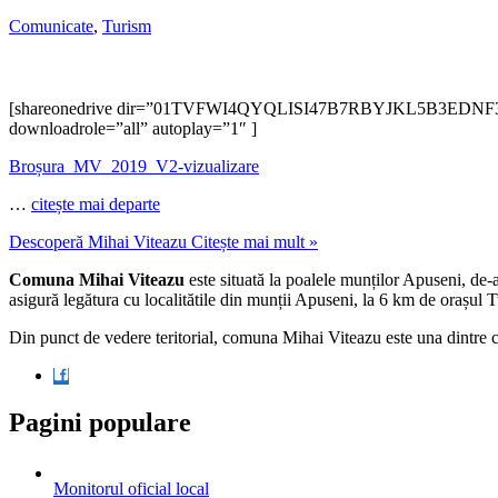
Comunicate
,
Turism
[shareonedrive dir=”01TVFWI4QYQLISI47B7RBYJKL5B3EDNF3A” acco
downloadrole=”all” autoplay=”1″ ]
Broșura_MV_2019_V2-vizualizare
…
citește mai departe
Descoperă Mihai Viteazu
Citește mai mult »
Comuna Mihai Viteazu
este situată la poalele munților Apuseni, de-
asigură legătura cu localitătile din munții Apuseni, la 6 km de orașul
Din punct de vedere teritorial, comuna Mihai Viteazu este una dintre 
Pagini populare
Monitorul oficial local