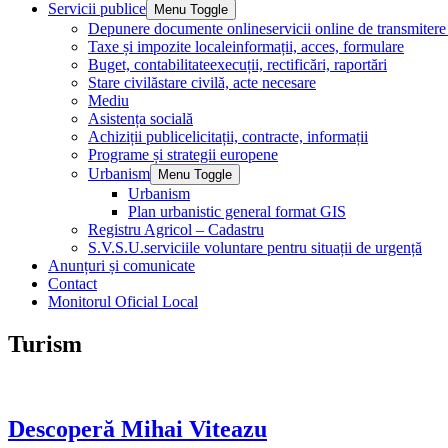
Servicii publice
Menu Toggle
Depunere documente online
servicii online de transmite
Taxe și impozite locale
informații, acces, formulare
Buget, contabilitate
execuții, rectificări, raportări
Stare civilă
stare civilă, acte necesare
Mediu
Asistența socială
Achiziții publice
licitații, contracte, informații
Programe și strategii europene
Urbanism
Menu Toggle
Urbanism
Plan urbanistic general format GIS
Registru Agricol – Cadastru
S.V.S.U.
serviciile voluntare pentru situații de urgență
Anunțuri și comunicate
Contact
Monitorul Oficial Local
Turism
Descoperă Mihai Viteazu