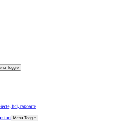
enu Toggle
iecte, hcl, rapoarte
osturi
Menu Toggle