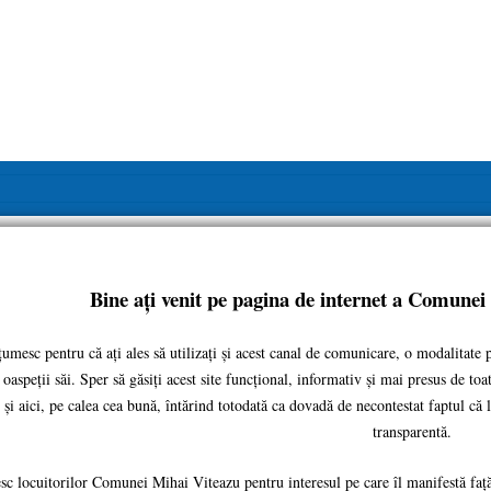
Bine ați venit pe pagina de internet a Comunei
mesc pentru că ați ales să utilizați și acest canal de comunicare, o modalitat
i oaspeții săi. Sper să găsiți acest site funcțional, informativ și mai presus de to
și aici, pe calea cea bună, întărind totodată ca dovadă de necontestat faptul că 
transparentă.
locuitorilor Comunei Mihai Viteazu pentru interesul pe care îl manifestă față de