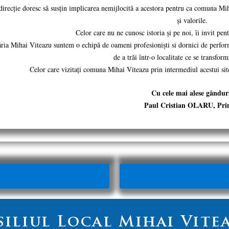
direcție doresc să susțin implicarea nemijlocită a acestora pentru ca comuna Miha
și valorile.
Celor care nu ne cunosc istoria și pe noi, îi invit pent
ia Mihai Viteazu suntem o echipă de oameni profesioniști si dornici de performa
de a trăi într-o localitate ce se transformă
Celor care vizitați comuna Mihai Viteazu prin intermediul acestui site,
Cu cele mai alese gândur
Paul Cristian OLARU, Pr
siliul Local Mihai Vite