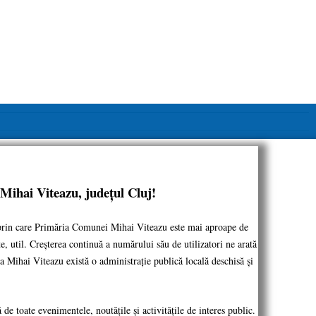
 Mihai Viteazu, județul Cluj!
e prin care Primăria Comunei Mihai Viteazu este mai aproape de
ate, util. Creșterea continuă a numărului său de utilizatori ne arată
la Mihai Viteazu există o administrație publică locală deschisă și
 toate evenimentele, noutățile și activitățile de interes public.