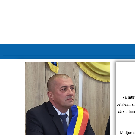
Vă mulțu
cetățenii ș
că suntem 
Mulțumesc 