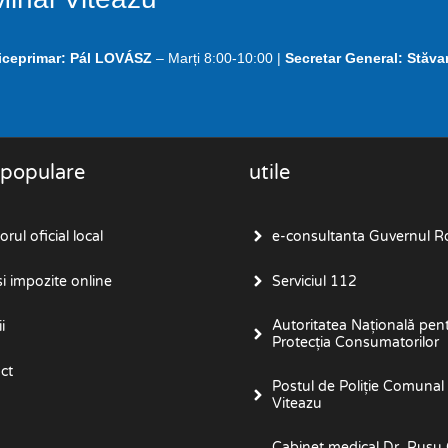
iceprimar:
Pál LOVÁSZ
– Marți 8:00-10:00 |
Secretar General: Stăva
 populare
utile
rul oficial local
e-consultanta Guvernul R
i impozite online
Serviciul 112
Autoritatea Națională pen
i
Protecția Consumatorilor
ct
Postul de Poliţie Comunal
Viteazu
Cabinet medical Dr. Rusu 