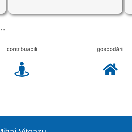
r »
contribuabili
gospodării
ihai Viteazu