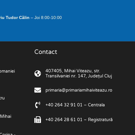
riu Tudor Călin
– Joi 8:00-10:00
Contact
407405, Mihai Viteazu, str.
omaniei
Transilvaniei nr. 147, Județul Cluj
primaria@primariamihaiviteazu.ro
tru
+40 264 32 91 01 – Centrala
 Mihai
+40 264 28 61 01 – Registratură
Corina -