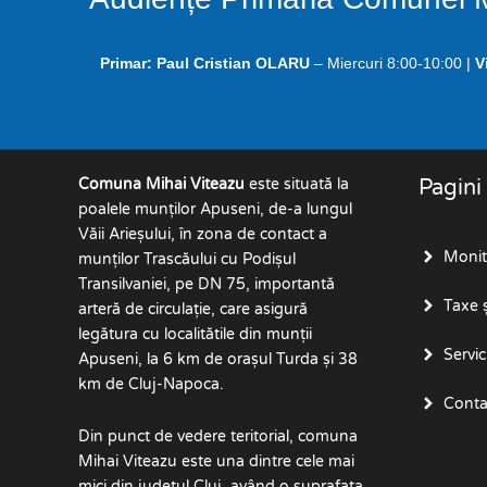
Primar:
Paul Cristian OLARU
– Miercuri 8:00-10:00 |
V
Comuna Mihai Viteazu
este situată la
Pagini
poalele munților Apuseni, de-a lungul
Văii Arieșului, în zona de contact a
Monito
munților Trascăului cu Podișul
Transilvaniei, pe DN 75, importantă
Taxe ș
arteră de circulație, care asigură
legătura cu localitătile din munții
Servici
Apuseni, la 6 km de orașul Turda și 38
km de Cluj-Napoca.
Conta
Din punct de vedere teritorial, comuna
Mihai Viteazu este una dintre cele mai
mici din județul Cluj, având o suprafata