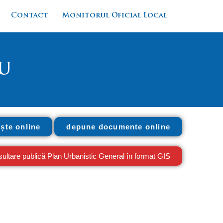
Contact
Monitorul Oficial Local
u
ește online
depune documente online
ultare publică Plan Urbanistic General în format GIS