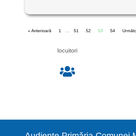
« Anterioară
1
…
51
52
53
54
Următo
locuitori
Audiențe Primăria Comunei M