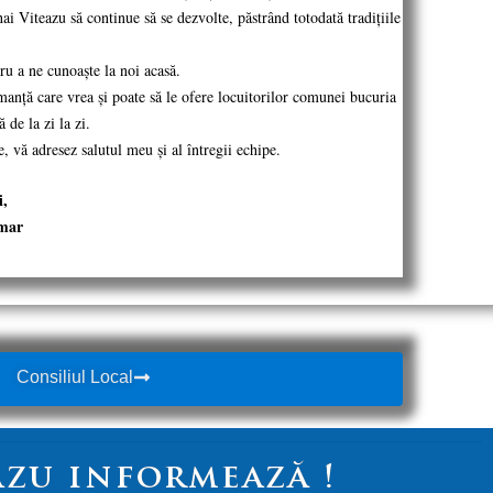
i Viteazu să continue să se dezvolte, păstrând totodată tradițiile
ru a ne cunoaște la noi acasă.
nță care vrea și poate să le ofere locuitorilor comunei bucuria
 de la zi la zi.
 vă adresez salutul meu și al întregii echipe.
i,
imar
Consiliul Local
azu informează !