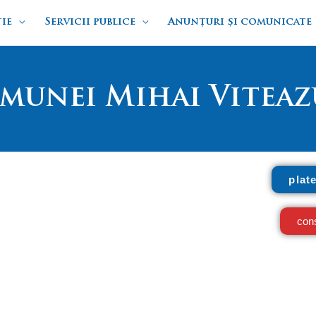
ie
Servicii publice
Anunțuri și comunicate
munei Mihai Viteaz
plat
cons