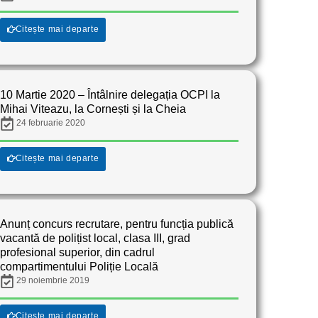
Citește mai departe
10 Martie 2020 – Întâlnire delegația OCPI la
Mihai Viteazu, la Cornești și la Cheia
24 februarie 2020
Citește mai departe
Anunț concurs recrutare, pentru funcția publică
vacantă de polițist local, clasa III, grad
profesional superior, din cadrul
compartimentului Poliție Locală
29 noiembrie 2019
Citește mai departe