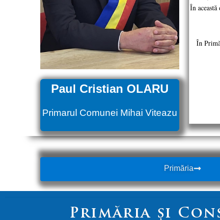
În această 
În Primăr
Paul Cristian OLARU
Primarul Comunei Mihai Viteazu
Primăria
Primăria și Con