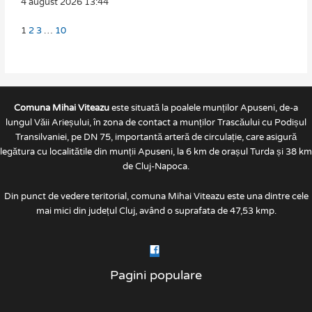
4 august 2026
13:44
1
2
3
…
10
Comuna Mihai Viteazu
este situată la poalele munților Apuseni, de-a
lungul Văii Arieșului, în zona de contact a munților Trascăului cu Podișul
Transilvaniei, pe DN 75, importantă arteră de circulație, care asigură
legătura cu localitătile din munții Apuseni, la 6 km de orașul Turda și 38 km
de Cluj-Napoca.
Din punct de vedere teritorial, comuna Mihai Viteazu este una dintre cele
mai mici din județul Cluj, având o suprafata de 47,53 kmp.
Pagini populare