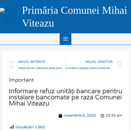
Skip
Main
Primăria Comunei Mihai
to
Menu
content
Viteazu
Prev
N
ANUNȚ ANTERIOR
ANUNȚ URMĂTOR
Notificare de confirmare pesta porcina africana
Comitetul Județean pentru Situații de Urgență Cluj informare privind noile restricții COVID impuse prin HG 935/6.11.2020, modelul de Declarație și de Adeverință
Important
Informare refuz unități bancare pentru
instalare bancomate pe raza Comunei
Mihai Viteazu
noiembrie 6, 2020
10:33 am
Vizualizări:
1.863