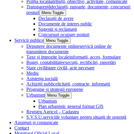
Poliția locală
atribuții, obiective, activitate, comunicate
Transparență
declarații, rapoarte, documente, concursuri
posturi
Menu Toggle
Declarații de avere
Documente de interes public
Sugestii și reclamații
Concursuri ocupare posturi
Servicii publice
Menu Toggle
Depunere documente online
servicii online de
transmitere documente
Taxe și impozite locale
informații, acces, formulare
Buget, contabilitate
execuții, rectificări, raportări
Stare civilă
stare civilă, acte necesare
Mediu
Asistența socială
Achiziții publice
licitații, contracte, informații
Programe și strategii europene
Urbanism
Menu Toggle
Urbanism
Plan urbanistic general format GIS
Registru Agricol – Cadastru
S.V.S.U.
serviciile voluntare pentru situații de urgență
Anunțuri și comunicate
Contact
Monitorul Oficial Local