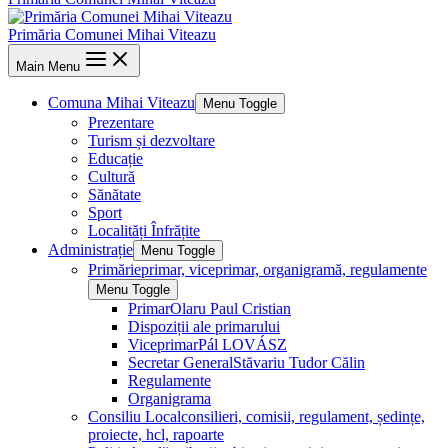
Primăria Comunei Mihai Viteazu
Main Menu
Comuna Mihai Viteazu
Menu Toggle
Prezentare
Turism și dezvoltare
Educație
Cultură
Sănătate
Sport
Localități Înfrățite
Administrație
Menu Toggle
Primărie
primar, viceprimar, organigramă, regulamente
Menu Toggle
Primar
Olaru Paul Cristian
Dispoziții ale primarului
Viceprimar
Pál LOVÁSZ
Secretar General
Stăvariu Tudor Călin
Regulamente
Organigrama
Consiliu Local
consilieri, comisii, regulament, ședințe,
proiecte, hcl, rapoarte