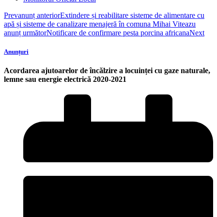
Prev
anunț anterior
Extindere și reabilitare sisteme de alimentare cu
apă și sisteme de canalizare menajeră în comuna Mihai Viteazu
anunț următor
Notificare de confirmare pesta porcina africana
Next
Anunțuri
Acordarea ajutoarelor de încălzire a locuinței cu gaze naturale,
lemne sau energie electrică 2020-2021