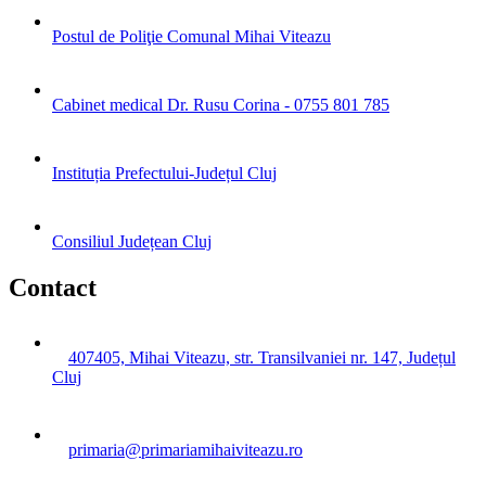
Postul de Poliţie Comunal Mihai Viteazu
Cabinet medical Dr. Rusu Corina - 0755 801 785
Instituția Prefectului-Județul Cluj
Consiliul Județean Cluj
Contact
407405, Mihai Viteazu, str. Transilvaniei nr. 147, Județul
Cluj
primaria@primariamihaiviteazu.ro