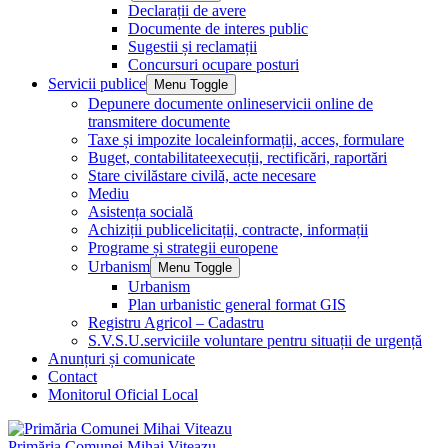
Declarații de avere
Documente de interes public
Sugestii și reclamații
Concursuri ocupare posturi
Servicii publice
Menu Toggle
Depunere documente online
servicii online de
transmitere documente
Taxe și impozite locale
informații, acces, formulare
Buget, contabilitate
execuții, rectificări, raportări
Stare civilă
stare civilă, acte necesare
Mediu
Asistența socială
Achiziții publice
licitații, contracte, informații
Programe și strategii europene
Urbanism
Menu Toggle
Urbanism
Plan urbanistic general format GIS
Registru Agricol – Cadastru
S.V.S.U.
serviciile voluntare pentru situații de urgență
Anunțuri și comunicate
Contact
Monitorul Oficial Local
Primăria Comunei Mihai Viteazu