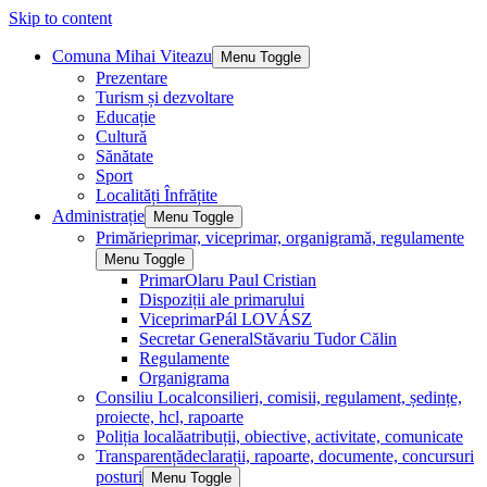
Skip to content
Comuna Mihai Viteazu
Menu Toggle
Prezentare
Turism și dezvoltare
Educație
Cultură
Sănătate
Sport
Localități Înfrățite
Administrație
Menu Toggle
Primărie
primar, viceprimar, organigramă, regulamente
Menu Toggle
Primar
Olaru Paul Cristian
Dispoziții ale primarului
Viceprimar
Pál LOVÁSZ
Secretar General
Stăvariu Tudor Călin
Regulamente
Organigrama
Consiliu Local
consilieri, comisii, regulament, ședințe,
proiecte, hcl, rapoarte
Poliția locală
atribuții, obiective, activitate, comunicate
Transparență
declarații, rapoarte, documente, concursuri
posturi
Menu Toggle