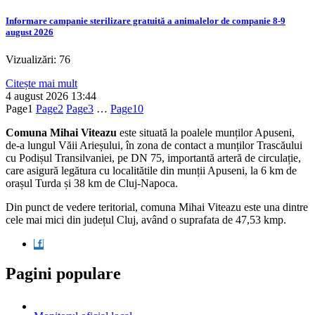
Informare campanie sterilizare gratuită a animalelor de companie 8-9
august 2026
Vizualizări: 76
Citește mai mult
4 august 2026
13:44
Page
1
Page
2
Page
3
…
Page
10
Comuna Mihai Viteazu
este situată la poalele munților Apuseni,
de-a lungul Văii Arieșului, în zona de contact a munților Trascăului
cu Podișul Transilvaniei, pe DN 75, importantă arteră de circulație,
care asigură legătura cu localitătile din munții Apuseni, la 6 km de
orașul Turda și 38 km de Cluj-Napoca.
Din punct de vedere teritorial, comuna Mihai Viteazu este una dintre
cele mai mici din județul Cluj, având o suprafata de 47,53 kmp.
Pagini populare