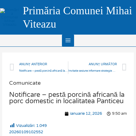
Skip
Main
Primăria Comunei Mihai
to
Menu
content
Viteazu
Prev
N
ANUNȚ ANTERIOR
ANUNȚ URMĂTOR
Notificare – pestă porcină africană la mistreț Fond Cinegetic 4 Bobâlna, loc. Răzbuneni, com. Bobâlna
Invitatie sesiune informare strategie de dezvoltare locală 2023-2027 DR36
Comunicate
Notificare – pestă porcină africană la
porc domestic in localitatea Panticeu
ianuarie 12, 2026
9:50 am
Vizualizări:
1.049
20260109102552