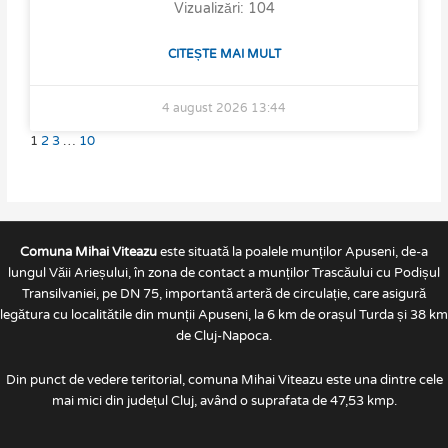
Vizualizări: 104
CITEȘTE MAI MULT
4 august 2026
13:44
1
2
3
…
10
Comuna Mihai Viteazu
este situată la poalele munților Apuseni, de-a
lungul Văii Arieșului, în zona de contact a munților Trascăului cu Podișul
Transilvaniei, pe DN 75, importantă arteră de circulație, care asigură
legătura cu localitătile din munții Apuseni, la 6 km de orașul Turda și 38 km
de Cluj-Napoca.
Din punct de vedere teritorial, comuna Mihai Viteazu este una dintre cele
mai mici din județul Cluj, având o suprafata de 47,53 kmp.