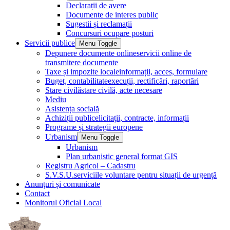
Declarații de avere
Documente de interes public
Sugestii și reclamații
Concursuri ocupare posturi
Servicii publice
Menu Toggle
Depunere documente online
servicii online de
transmitere documente
Taxe și impozite locale
informații, acces, formulare
Buget, contabilitate
execuții, rectificări, raportări
Stare civilă
stare civilă, acte necesare
Mediu
Asistența socială
Achiziții publice
licitații, contracte, informații
Programe și strategii europene
Urbanism
Menu Toggle
Urbanism
Plan urbanistic general format GIS
Registru Agricol – Cadastru
S.V.S.U.
serviciile voluntare pentru situații de urgență
Anunțuri și comunicate
Contact
Monitorul Oficial Local