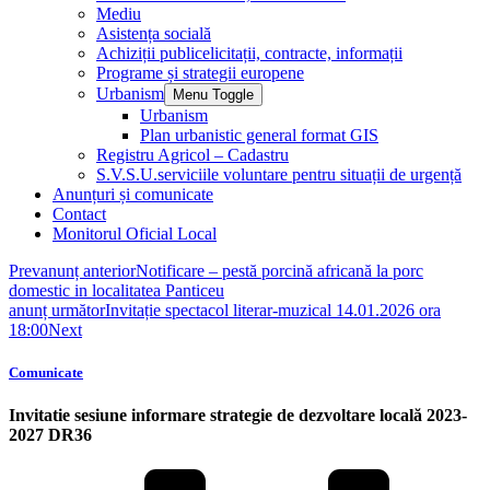
Mediu
Asistența socială
Achiziții publice
licitații, contracte, informații
Programe și strategii europene
Urbanism
Menu Toggle
Urbanism
Plan urbanistic general format GIS
Registru Agricol – Cadastru
S.V.S.U.
serviciile voluntare pentru situații de urgență
Anunțuri și comunicate
Contact
Monitorul Oficial Local
Prev
anunț anterior
Notificare – pestă porcină africană la porc
domestic in localitatea Panticeu
anunț următor
Invitație spectacol literar-muzical 14.01.2026 ora
18:00
Next
Comunicate
Invitatie sesiune informare strategie de dezvoltare locală 2023-
2027 DR36