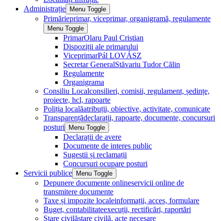
Administrație
Menu Toggle
Primărie
primar, viceprimar, organigramă, regulamente
Menu Toggle
Primar
Olaru Paul Cristian
Dispoziții ale primarului
Viceprimar
Pál LOVÁSZ
Secretar General
Stăvariu Tudor Călin
Regulamente
Organigrama
Consiliu Local
consilieri, comisii, regulament, ședințe,
proiecte, hcl, rapoarte
Poliția locală
atribuții, obiective, activitate, comunicate
Transparență
declarații, rapoarte, documente, concursuri
posturi
Menu Toggle
Declarații de avere
Documente de interes public
Sugestii și reclamații
Concursuri ocupare posturi
Servicii publice
Menu Toggle
Depunere documente online
servicii online de
transmitere documente
Taxe și impozite locale
informații, acces, formulare
Buget, contabilitate
execuții, rectificări, raportări
Stare civilă
stare civilă, acte necesare