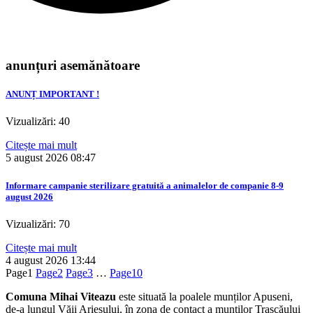
anunțuri asemănătoare
ANUNȚ IMPORTANT !
Vizualizări: 40
Citește mai mult
5 august 2026
08:47
Informare campanie sterilizare gratuită a animalelor de companie 8-9
august 2026
Vizualizări: 70
Citește mai mult
4 august 2026
13:44
Page
1
Page
2
Page
3
…
Page
10
Comuna Mihai Viteazu
este situată la poalele munților Apuseni,
de-a lungul Văii Arieșului, în zona de contact a munților Trascăului