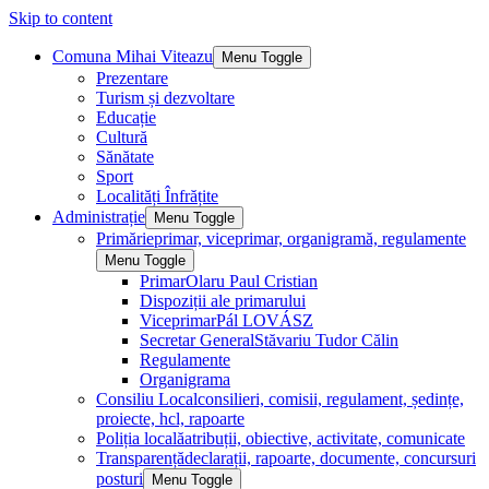
Skip to content
Comuna Mihai Viteazu
Menu Toggle
Prezentare
Turism și dezvoltare
Educație
Cultură
Sănătate
Sport
Localități Înfrățite
Administrație
Menu Toggle
Primărie
primar, viceprimar, organigramă, regulamente
Menu Toggle
Primar
Olaru Paul Cristian
Dispoziții ale primarului
Viceprimar
Pál LOVÁSZ
Secretar General
Stăvariu Tudor Călin
Regulamente
Organigrama
Consiliu Local
consilieri, comisii, regulament, ședințe,
proiecte, hcl, rapoarte
Poliția locală
atribuții, obiective, activitate, comunicate
Transparență
declarații, rapoarte, documente, concursuri
posturi
Menu Toggle