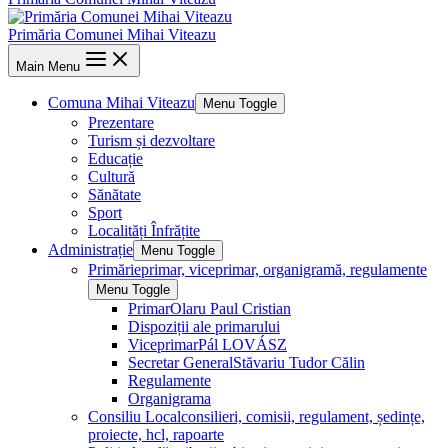
Primăria Comunei Mihai Viteazu
Main Menu
Comuna Mihai Viteazu
Menu Toggle
Prezentare
Turism și dezvoltare
Educație
Cultură
Sănătate
Sport
Localități Înfrățite
Administrație
Menu Toggle
Primărie
primar, viceprimar, organigramă, regulamente
Menu Toggle
Primar
Olaru Paul Cristian
Dispoziții ale primarului
Viceprimar
Pál LOVÁSZ
Secretar General
Stăvariu Tudor Călin
Regulamente
Organigrama
Consiliu Local
consilieri, comisii, regulament, ședințe,
proiecte, hcl, rapoarte