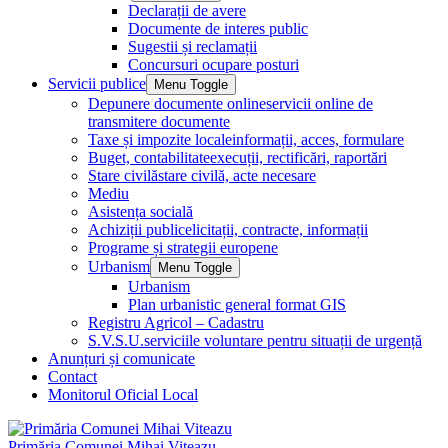
Declarații de avere
Documente de interes public
Sugestii și reclamații
Concursuri ocupare posturi
Servicii publice
Menu Toggle
Depunere documente online
servicii online de
transmitere documente
Taxe și impozite locale
informații, acces, formulare
Buget, contabilitate
execuții, rectificări, raportări
Stare civilă
stare civilă, acte necesare
Mediu
Asistența socială
Achiziții publice
licitații, contracte, informații
Programe și strategii europene
Urbanism
Menu Toggle
Urbanism
Plan urbanistic general format GIS
Registru Agricol – Cadastru
S.V.S.U.
serviciile voluntare pentru situații de urgență
Anunțuri și comunicate
Contact
Monitorul Oficial Local
Primăria Comunei Mihai Viteazu