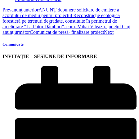
Prev
anunț anterior
ANUNȚ depunere solicitare de emitere a
acordului de mediu pentru proiectul Reconstrucție ecologică
forestieră pe terenuri degradate, constituite în perimetrul de
ameliorare “La Patru Dâmburi”, com. Mihai Viteazu, județul Cluj
anunț următor
Comunicat de presă- finalizare proiect
Next
Comunicate
INVITAȚIE – SESIUNE DE INFORMARE