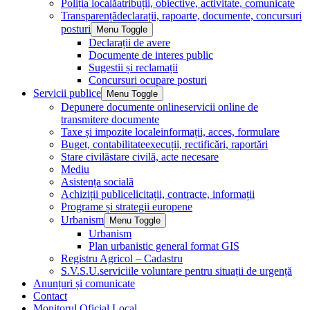
Poliția locală
atribuții, obiective, activitate, comunicate
Transparență
declarații, rapoarte, documente, concursuri
posturi
Menu Toggle
Declarații de avere
Documente de interes public
Sugestii și reclamații
Concursuri ocupare posturi
Servicii publice
Menu Toggle
Depunere documente online
servicii online de
transmitere documente
Taxe și impozite locale
informații, acces, formulare
Buget, contabilitate
execuții, rectificări, raportări
Stare civilă
stare civilă, acte necesare
Mediu
Asistența socială
Achiziții publice
licitații, contracte, informații
Programe și strategii europene
Urbanism
Menu Toggle
Urbanism
Plan urbanistic general format GIS
Registru Agricol – Cadastru
S.V.S.U.
serviciile voluntare pentru situații de urgență
Anunțuri și comunicate
Contact
Monitorul Oficial Local