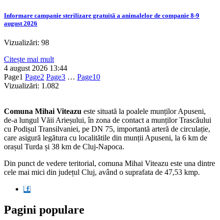
Informare campanie sterilizare gratuită a animalelor de companie 8-9
august 2026
Vizualizări: 98
Citește mai mult
4 august 2026
13:44
Page
1
Page
2
Page
3
…
Page
10
Vizualizări:
1.082
Comuna Mihai Viteazu
este situată la poalele munților Apuseni,
de-a lungul Văii Arieșului, în zona de contact a munților Trascăului
cu Podișul Transilvaniei, pe DN 75, importantă arteră de circulație,
care asigură legătura cu localitătile din munții Apuseni, la 6 km de
orașul Turda și 38 km de Cluj-Napoca.
Din punct de vedere teritorial, comuna Mihai Viteazu este una dintre
cele mai mici din județul Cluj, având o suprafata de 47,53 kmp.
Pagini populare