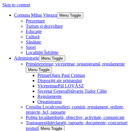
Skip to content
Comuna Mihai Viteazu
Menu Toggle
Prezentare
Turism și dezvoltare
Educație
Cultură
Sănătate
Sport
Localități Înfrățite
Administrație
Menu Toggle
Primărie
primar, viceprimar, organigramă, regulamente
Menu Toggle
Primar
Olaru Paul Cristian
Dispoziții ale primarului
Viceprimar
Pál LOVÁSZ
Secretar General
Stăvariu Tudor Călin
Regulamente
Organigrama
Consiliu Local
consilieri, comisii, regulament, ședințe,
proiecte, hcl, rapoarte
Poliția locală
atribuții, obiective, activitate, comunicate
Transparență
declarații, rapoarte, documente, concursuri
posturi
Menu Toggle