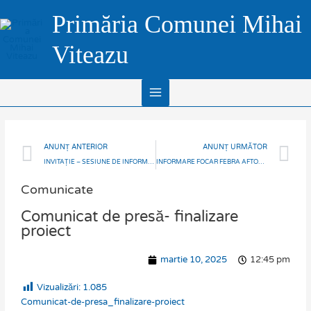
Skip
Main
Primăria Comunei Mihai
to
Menu
content
Viteazu
Prev
N
ANUNȚ ANTERIOR
ANUNȚ URMĂTOR
INVITAȚIE – SESIUNE DE INFORMARE
INFORMARE FOCAR FEBRA AFTOASĂ APĂRUTĂ ÎN UNGARIA ȘI MĂSURILE DE PREVENIRE AL APARIȚIEI ACESTEIA ÎN ROMÂNIA
Comunicate
Comunicat de presă- finalizare
proiect
martie 10, 2025
12:45 pm
Vizualizări:
1.085
Comunicat-de-presa_finalizare-proiect