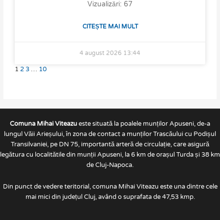
Vizualizări: 67
CITEȘTE MAI MULT
4 august 2026
13:44
1
2
3
…
10
Comuna Mihai Viteazu
este situată la poalele munților Apuseni, de-a
lungul Văii Arieșului, în zona de contact a munților Trascăului cu Podișul
Transilvaniei, pe DN 75, importantă arteră de circulație, care asigură
legătura cu localitătile din munții Apuseni, la 6 km de orașul Turda și 38 km
de Cluj-Napoca.
Din punct de vedere teritorial, comuna Mihai Viteazu este una dintre cele
mai mici din județul Cluj, având o suprafata de 47,53 kmp.