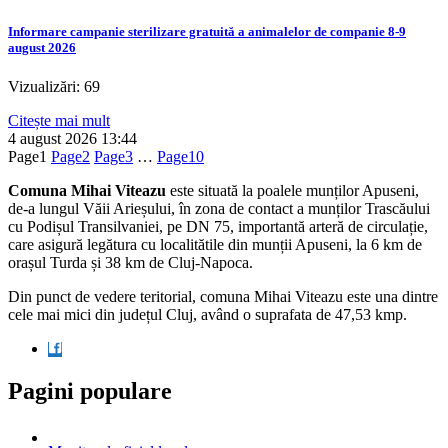
Informare campanie sterilizare gratuită a animalelor de companie 8-9
august 2026
Vizualizări: 69
Citește mai mult
4 august 2026
13:44
Page
1
Page
2
Page
3
…
Page
10
Comuna Mihai Viteazu
este situată la poalele munților Apuseni,
de-a lungul Văii Arieșului, în zona de contact a munților Trascăului
cu Podișul Transilvaniei, pe DN 75, importantă arteră de circulație,
care asigură legătura cu localitătile din munții Apuseni, la 6 km de
orașul Turda și 38 km de Cluj-Napoca.
Din punct de vedere teritorial, comuna Mihai Viteazu este una dintre
cele mai mici din județul Cluj, având o suprafata de 47,53 kmp.
Pagini populare