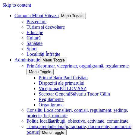
Skip to content
Comuna Mihai Viteazu
Menu Toggle
Prezentare
Turism și dezvoltare
Educație
Cultură
Sănătate
Sport
Localități Înfrățite
Administrație
Menu Toggle
Primărie
primar, viceprimar, organigramă, regulamente
Menu Toggle
Primar
Olaru Paul Cristian
Dispoziții ale primarului
Viceprimar
Pál LOVÁSZ
Secretar General
Stăvariu Tudor Călin
Regulamente
Organigrama
Consiliu Local
consilieri, comisii, regulament, ședințe,
proiecte, hcl, rapoarte
Poliția locală
atribuții, obiective, activitate, comunicate
Transparență
declarații, rapoarte, documente, concursuri
posturi
Menu Toggle