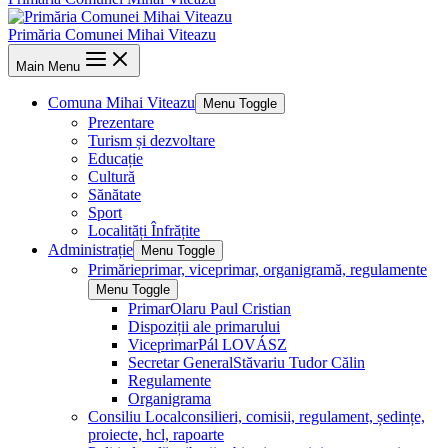
Primăria Comunei Mihai Viteazu
Main Menu
Comuna Mihai Viteazu
Menu Toggle
Prezentare
Turism și dezvoltare
Educație
Cultură
Sănătate
Sport
Localități Înfrățite
Administrație
Menu Toggle
Primărie
primar, viceprimar, organigramă, regulamente
Menu Toggle
Primar
Olaru Paul Cristian
Dispoziții ale primarului
Viceprimar
Pál LOVÁSZ
Secretar General
Stăvariu Tudor Călin
Regulamente
Organigrama
Consiliu Local
consilieri, comisii, regulament, ședințe,
proiecte, hcl, rapoarte