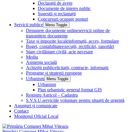
Declarații de avere
Documente de interes public
Sugestii și reclamații
Concursuri ocupare posturi
Servicii publice
Menu Toggle
Depunere documente online
servicii online de
transmitere documente
Taxe și impozite locale
informații, acces, formulare
Buget, contabilitate
execuții, rectificări, raportări
Stare civilă
stare civilă, acte necesare
Mediu
Asistența socială
Achiziții publice
licitații, contracte, informații
Programe și strategii europene
Urbanism
Menu Toggle
Urbanism
Plan urbanistic general format GIS
Registru Agricol – Cadastru
S.V.S.U.
serviciile voluntare pentru situații de urgență
Anunțuri și comunicate
Contact
Monitorul Oficial Local
Primăria Comunei Mihai Viteazu