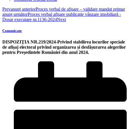
Prev
anunț anterior
Proces verbal de afişare – validare mandat primar
anunț următor
Proces verbal afişare publicaţie vânzare imobiliară -
Dosar executare nr.1136-2024
Next
Comunicate
DISPOZIŢIA NR.219/2024-Privind stabilirea locurilor speciale
de afișaj electoral privind organizarea și desfășurarea alegerilor
pentru Președintele României din anul 2024.