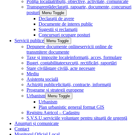
Poliția locală
atribuții, obiective, activitate, comunicate
Transparență
declarații, rapoarte, documente, concursuri
posturi
Menu Toggle
Declarații de avere
Documente de interes public
Sugestii și reclamații
Concursuri ocupare posturi
Servicii publice
Menu Toggle
Depunere documente online
servicii online de
transmitere documente
Taxe și impozite locale
informații, acces, formulare
Buget, contabilitate
execuții, rectificări, raportări
Stare civilă
stare civilă, acte necesare
Mediu
Asistența socială
Achiziții publice
licitații, contracte, informații
Programe și strategii europene
Urbanism
Menu Toggle
Urbanism
Plan urbanistic general format GIS
Registru Agricol – Cadastru
S.V.S.U.
serviciile voluntare pentru situații de urgență
Anunțuri și comunicate
Contact
Monitorul Oficial Local