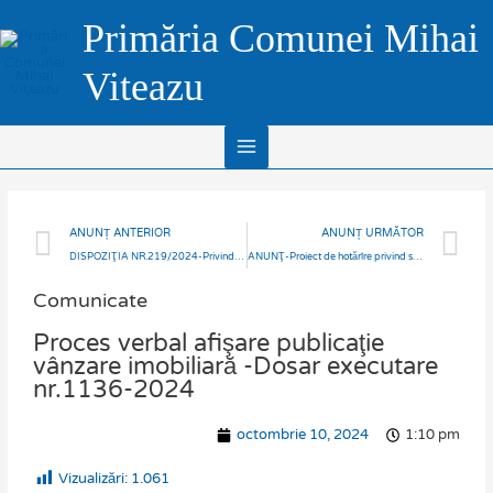
Skip
Main
Primăria Comunei Mihai
to
Menu
content
Viteazu
Prev
N
ANUNȚ ANTERIOR
ANUNȚ URMĂTOR
DISPOZIŢIA NR.219/2024-Privind stabilirea locurilor speciale de afișaj electoral privind organizarea și desfășurarea alegerilor pentru Președintele României din anul 2024.
ANUNŢ-Proiect de hotărîre privind stabilirea impozitului pe mijloacele de transport marfă pe anul 2025
Comunicate
Proces verbal afişare publicaţie
vânzare imobiliară -Dosar executare
nr.1136-2024
octombrie 10, 2024
1:10 pm
Vizualizări:
1.061