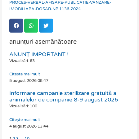
PROCES-VERBAL-AFISARE-PUBLICATIE-VANZARE-
IMOBILIARA-DOSAR-NR.1136-2024
anunțuri asemănătoare
ANUNȚ IMPORTANT !
Page
Page
Page
Page
Vizualizări: 63
Citește mai mult
5 august 2026
08:47
Informare campanie sterilizare gratuită a
animalelor de companie 8-9 august 2026
Vizualizări: 100
Citește mai mult
4 august 2026
13:44
1
2
3
…
10