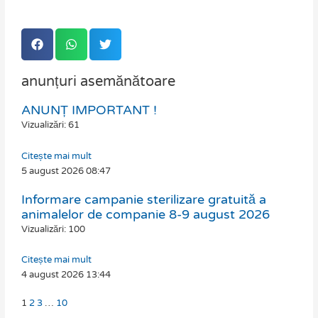
anunțuri asemănătoare
ANUNȚ IMPORTANT !
Page
Page
Page
Page
Vizualizări: 61
Citește mai mult
5 august 2026
08:47
Informare campanie sterilizare gratuită a
animalelor de companie 8-9 august 2026
Vizualizări: 100
Citește mai mult
4 august 2026
13:44
1
2
3
…
10