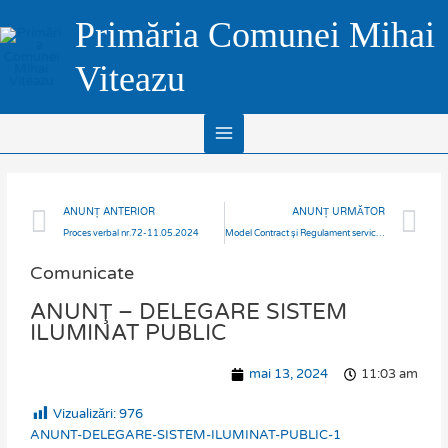
Skip
Main
Primăria Comunei Mihai
to
Menu
content
Viteazu
Prev
N
ANUNȚ ANTERIOR
ANUNȚ URMĂTOR
Proces verbal nr.72-11.05.2024
Model Contract şi Regulament serviciul de iluminat – COMUNA MIHAI VITEAZU
Comunicate
ANUNŢ – DELEGARE SISTEM
ILUMINAT PUBLIC
mai 13, 2024
11:03 am
Vizualizări:
976
ANUNT-DELEGARE-SISTEM-ILUMINAT-PUBLIC-1