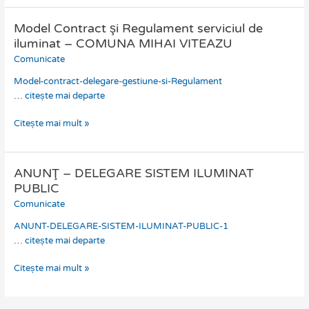
Model Contract şi Regulament serviciul de
Model
Contract
iluminat – COMUNA MIHAI VITEAZU
şi
Comunicate
Regulament
Model-contract-delegare-gestiune-si-Regulament
serviciul
…
citește mai departe
de
iluminat
Citește mai mult »
–
COMUNA
MIHAI
ANUNŢ – DELEGARE SISTEM ILUMINAT
VITEAZU
ANUNŢ
–
PUBLIC
DELEGARE
Comunicate
SISTEM
ANUNT-DELEGARE-SISTEM-ILUMINAT-PUBLIC-1
ILUMINAT
…
citește mai departe
PUBLIC
Citește mai mult »