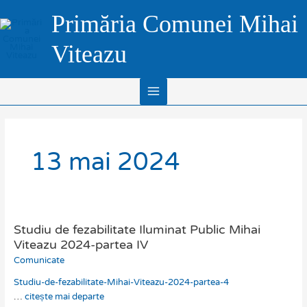
Skip
Main
Primăria Comunei Mihai
to
Menu
content
Viteazu
13 mai 2024
Studiu de fezabilitate Iluminat Public Mihai
Studiu
de
Viteazu 2024-partea IV
fezabilitate
Comunicate
Iluminat
Studiu-de-fezabilitate-Mihai-Viteazu-2024-partea-4
Public
…
citește mai departe
Mihai