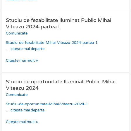
2024-
partea
II
Studiu de fezabilitate Iluminat Public Mihai
Studiu
de
Viteazu 2024-partea I
fezabilitate
Comunicate
Iluminat
Studiu-de-fezabilitate-Mihai-Viteazu-2024-partea-1
Public
…
citește mai departe
Mihai
Viteazu
Citește mai mult »
2024-
partea
I
Studiu de oportunitate Iluminat Public Mihai
Studiu
de
Viteazu 2024
oportunitate
Comunicate
Iluminat
Studiu-de-oportunitate-Mihai-Viteazu-2024-1
Public
…
citește mai departe
Mihai
Viteazu
Citește mai mult »
2024