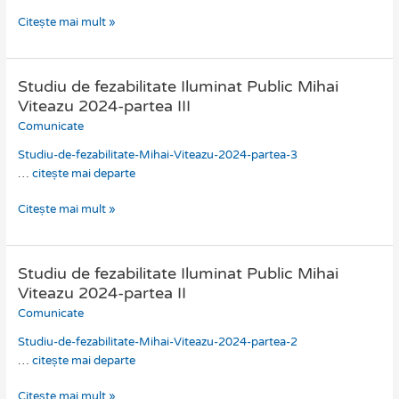
Viteazu
Citește mai mult »
2024-
partea
IV
Studiu de fezabilitate Iluminat Public Mihai
Studiu
de
Viteazu 2024-partea III
fezabilitate
Comunicate
Iluminat
Studiu-de-fezabilitate-Mihai-Viteazu-2024-partea-3
Public
…
citește mai departe
Mihai
Viteazu
Citește mai mult »
2024-
partea
III
Studiu de fezabilitate Iluminat Public Mihai
Studiu
de
Viteazu 2024-partea II
fezabilitate
Comunicate
Iluminat
Studiu-de-fezabilitate-Mihai-Viteazu-2024-partea-2
Public
…
citește mai departe
Mihai
Viteazu
Citește mai mult »