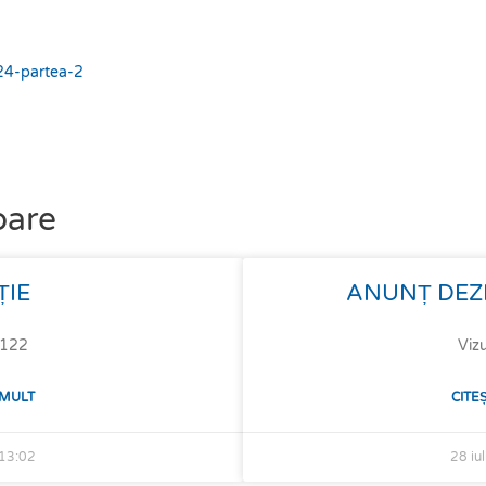
024-partea-2
oare
ȚIE
ANUNȚ DEZ
: 122
Vizu
 MULT
CITE
13:02
28 iu