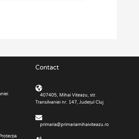
Contact
niei
407405, Mihai Viteazu, str.
Transilvaniei nr. 147, Județul Cluj
primaria@primariamihaiviteazu.ro
Protecția