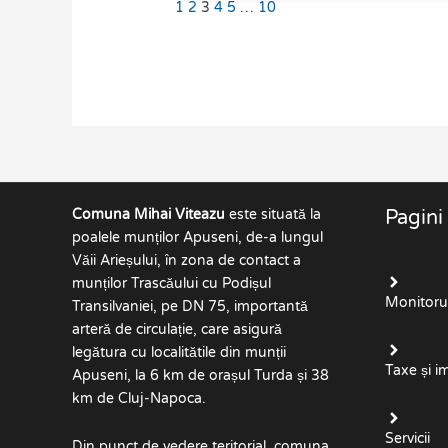
1
2
3
4
5
…
10
Comuna Mihai Viteazu
este situată la
Pagini
poalele munților Apuseni, de-a lungul
Văii Arieșului, în zona de contact a
munților Trascăului cu Podișul
Monitorul 
Transilvaniei, pe DN 75, importantă
arteră de circulație, care asigură
legătura cu localitătile din munții
Taxe și i
Apuseni, la 6 km de orașul Turda și 38
km de Cluj-Napoca.
Servicii
Din punct de vedere teritorial, comuna