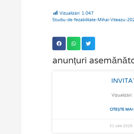
Vizualizări:
1.047
Studiu-de-fezabilitate-Mihai-Viteazu-2
anunțuri asemănăt
Page
Page
Page
Page
Page
Page
INVITA
Vizualizări
CITEȘTE MAI
31 iulie 2026