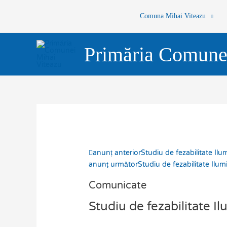
Skip
Comuna Mihai Viteazu
to
content
Primăria Comune
Prev
anunț anterior
Studiu de fezabilitate Il
anunț următor
Studiu de fezabilitate Ilu
Comunicate
Studiu de fezabilitate I