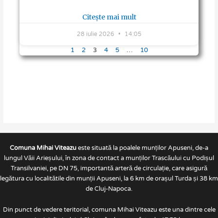
Citește mai mult
28 iulie 2026
14:05
1
2
3
4
5
…
10
Comuna Mihai Viteazu
este situată la poalele munților Apuseni, de-a
lungul Văii Arieșului, în zona de contact a munților Trascăului cu Podișul
Transilvaniei, pe DN 75, importantă arteră de circulație, care asigură
legătura cu localitătile din munții Apuseni, la 6 km de orașul Turda și 38 km
de Cluj-Napoca.
Din punct de vedere teritorial, comuna Mihai Viteazu este una dintre cele