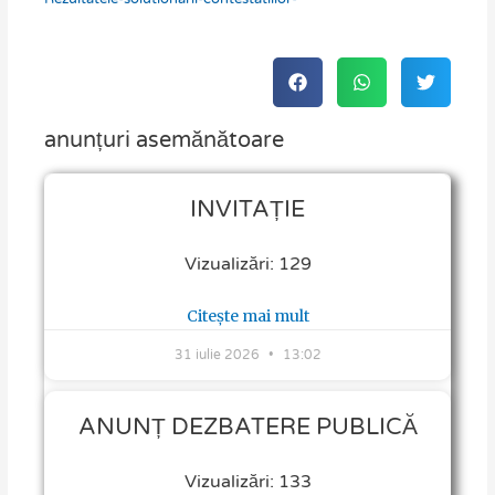
anunțuri asemănătoare
Page
Page
Page
Page
Page
Page
INVITAȚIE
Vizualizări: 129
Citește mai mult
31 iulie 2026
13:02
ANUNȚ DEZBATERE PUBLICĂ
Vizualizări: 133