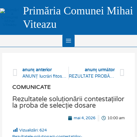
Skip
Main
Primăria Comunei Mihai
to
Menu
content
Viteazu
Prev
Ne
anunț anterior
anunț următor
ANUNȚ lucrări fitosanitare 4-5 mai 2026
REZULTATE PROBĂ SCRISĂ – Concurs consilier școlar
COMUNICATE
Rezultatele soluționării contestațiilor
la proba de selecție dosare
mai 4, 2026
10:00 am
Vizualizări:
624
Rezultatele-solutionarii-contestatiilor-