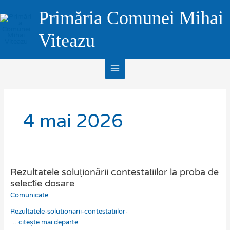
Skip
Main
Primăria Comunei Mihai
to
Menu
content
Viteazu
4 mai 2026
Rezultatele soluționării contestațiilor la proba de
Rezultatele
soluționării
selecție dosare
contestațiilor
Comunicate
la
Rezultatele-solutionarii-contestatiilor-
proba
…
citește mai departe
de