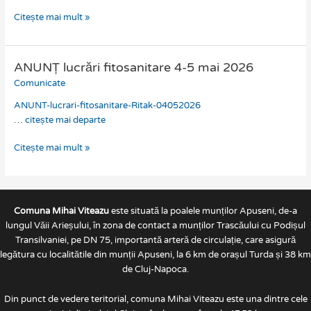
selecție
Citește mai mult »
dosare
ANUNȚ lucrări fitosanitare 4-5 mai 2026
ANUNȚ
lucrări
Comunicate
fitosanitare
ANUNT-lucrari-fitosanitare-Ritak-04052026
4-
…
citește mai departe
5
mai
Citește mai mult »
2026
Comuna Mihai Viteazu
este situată la poalele munților Apuseni, de-a
lungul Văii Arieșului, în zona de contact a munților Trascăului cu Podișul
Transilvaniei, pe DN 75, importantă arteră de circulație, care asigură
legătura cu localitătile din munții Apuseni, la 6 km de orașul Turda și 38 km
de Cluj-Napoca.
Din punct de vedere teritorial, comuna Mihai Viteazu este una dintre cele