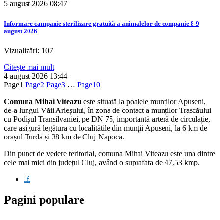
5 august 2026
08:47
Informare campanie sterilizare gratuită a animalelor de companie 8-9
august 2026
Vizualizări: 107
Citește mai mult
4 august 2026
13:44
Page
1
Page
2
Page
3
…
Page
10
Comuna Mihai Viteazu
este situată la poalele munților Apuseni,
de-a lungul Văii Arieșului, în zona de contact a munților Trascăului
cu Podișul Transilvaniei, pe DN 75, importantă arteră de circulație,
care asigură legătura cu localitătile din munții Apuseni, la 6 km de
orașul Turda și 38 km de Cluj-Napoca.
Din punct de vedere teritorial, comuna Mihai Viteazu este una dintre
cele mai mici din județul Cluj, având o suprafata de 47,53 kmp.
Pagini populare