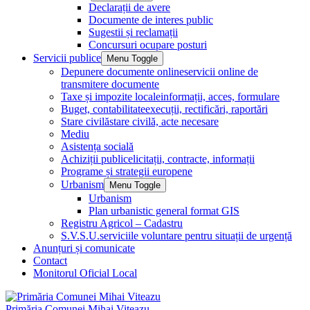
Declarații de avere
Documente de interes public
Sugestii și reclamații
Concursuri ocupare posturi
Servicii publice
Menu Toggle
Depunere documente online
servicii online de
transmitere documente
Taxe și impozite locale
informații, acces, formulare
Buget, contabilitate
execuții, rectificări, raportări
Stare civilă
stare civilă, acte necesare
Mediu
Asistența socială
Achiziții publice
licitații, contracte, informații
Programe și strategii europene
Urbanism
Menu Toggle
Urbanism
Plan urbanistic general format GIS
Registru Agricol – Cadastru
S.V.S.U.
serviciile voluntare pentru situații de urgență
Anunțuri și comunicate
Contact
Monitorul Oficial Local
Primăria Comunei Mihai Viteazu