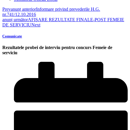
Prev
anunț anterior
Informare privind prevederile H.G.
nr.741/12.10.2016
anunț următor
AFIŞARE REZULTATE FINALE-POST FEMEIE
DE SERVICIU
Next
Comunicate
Rezultatele probei de interviu pentru concurs Femeie de
serviciu