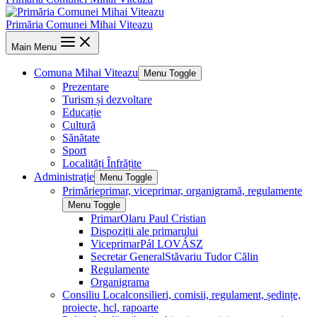
Primăria Comunei Mihai Viteazu
Main Menu
Comuna Mihai Viteazu
Menu Toggle
Prezentare
Turism și dezvoltare
Educație
Cultură
Sănătate
Sport
Localități Înfrățite
Administrație
Menu Toggle
Primărie
primar, viceprimar, organigramă, regulamente
Menu Toggle
Primar
Olaru Paul Cristian
Dispoziții ale primarului
Viceprimar
Pál LOVÁSZ
Secretar General
Stăvariu Tudor Călin
Regulamente
Organigrama
Consiliu Local
consilieri, comisii, regulament, ședințe,
proiecte, hcl, rapoarte