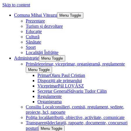
Skip to content
Comuna Mihai Viteazu
Menu Toggle
Prezentare
Turism și dezvoltare
Educație
Cultură
Sănătate
Sport
Localități Înfrățite
Administrație
Menu Toggle
Primărie
primar, viceprimar, organigramă, regulamente
Menu Toggle
Primar
Olaru Paul Cristian
Dispoziții ale primarului
Viceprimar
Pál LOVÁSZ
Secretar General
Stăvariu Tudor Călin
Regulamente
Organigrama
Consiliu Local
consilieri, comisii, regulament, ședințe,
proiecte, hcl, rapoarte
Poliția locală
atribuții, obiective, activitate, comunicate
Transparență
declarații, rapoarte, documente, concursuri
posturi
Menu Toggle