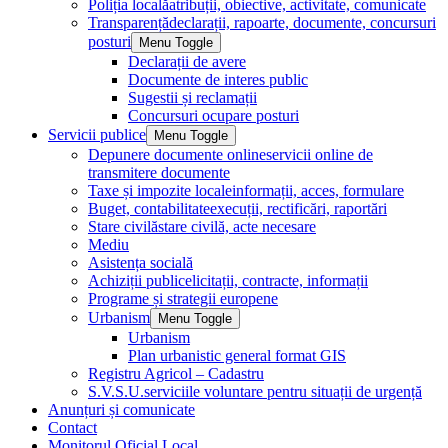
Poliția locală
atribuții, obiective, activitate, comunicate
Transparență
declarații, rapoarte, documente, concursuri
posturi
Menu Toggle
Declarații de avere
Documente de interes public
Sugestii și reclamații
Concursuri ocupare posturi
Servicii publice
Menu Toggle
Depunere documente online
servicii online de
transmitere documente
Taxe și impozite locale
informații, acces, formulare
Buget, contabilitate
execuții, rectificări, raportări
Stare civilă
stare civilă, acte necesare
Mediu
Asistența socială
Achiziții publice
licitații, contracte, informații
Programe și strategii europene
Urbanism
Menu Toggle
Urbanism
Plan urbanistic general format GIS
Registru Agricol – Cadastru
S.V.S.U.
serviciile voluntare pentru situații de urgență
Anunțuri și comunicate
Contact
Monitorul Oficial Local