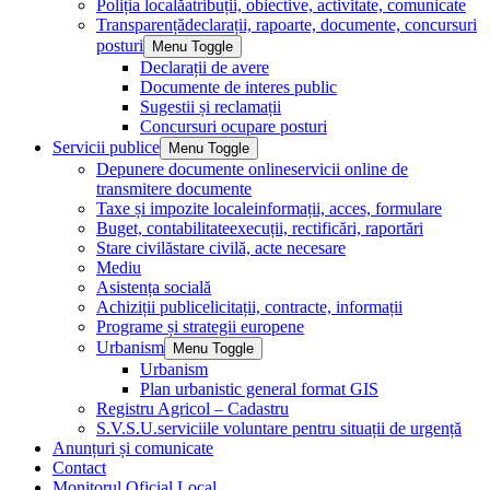
Poliția locală
atribuții, obiective, activitate, comunicate
Transparență
declarații, rapoarte, documente, concursuri
posturi
Menu Toggle
Declarații de avere
Documente de interes public
Sugestii și reclamații
Concursuri ocupare posturi
Servicii publice
Menu Toggle
Depunere documente online
servicii online de
transmitere documente
Taxe și impozite locale
informații, acces, formulare
Buget, contabilitate
execuții, rectificări, raportări
Stare civilă
stare civilă, acte necesare
Mediu
Asistența socială
Achiziții publice
licitații, contracte, informații
Programe și strategii europene
Urbanism
Menu Toggle
Urbanism
Plan urbanistic general format GIS
Registru Agricol – Cadastru
S.V.S.U.
serviciile voluntare pentru situații de urgență
Anunțuri și comunicate
Contact
Monitorul Oficial Local