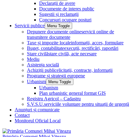
Declarații de avere
Documente de interes public
Sugestii și reclamații
Concursuri ocupare posturi
Servicii publice
Menu Toggle
Depunere documente online
servicii online de
transmitere documente
Taxe și impozite locale
informații, acces, formulare
Buget, contabilitate
execuții, rectificări, raportări
Stare civilă
stare civilă, acte necesare
Mediu
Asistența socială
Achiziții publice
licitații, contracte, informații
Programe și strategii europene
Urbanism
Menu Toggle
Urbanism
Plan urbanistic general format GIS
Registru Agricol – Cadastru
S.V.S.U.
serviciile voluntare pentru situații de urgență
Anunțuri și comunicate
Contact
Monitorul Oficial Local
Primăria Comunei Mihai Viteazu