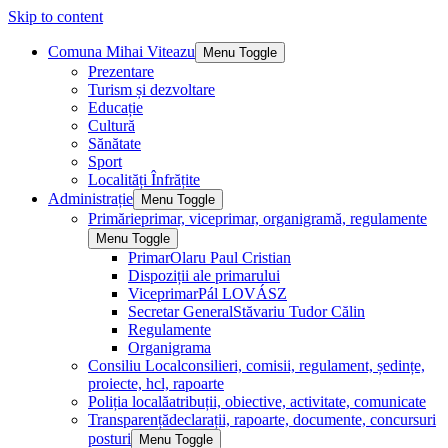
Skip to content
Comuna Mihai Viteazu
Menu Toggle
Prezentare
Turism și dezvoltare
Educație
Cultură
Sănătate
Sport
Localități Înfrățite
Administrație
Menu Toggle
Primărie
primar, viceprimar, organigramă, regulamente
Menu Toggle
Primar
Olaru Paul Cristian
Dispoziții ale primarului
Viceprimar
Pál LOVÁSZ
Secretar General
Stăvariu Tudor Călin
Regulamente
Organigrama
Consiliu Local
consilieri, comisii, regulament, ședințe,
proiecte, hcl, rapoarte
Poliția locală
atribuții, obiective, activitate, comunicate
Transparență
declarații, rapoarte, documente, concursuri
posturi
Menu Toggle