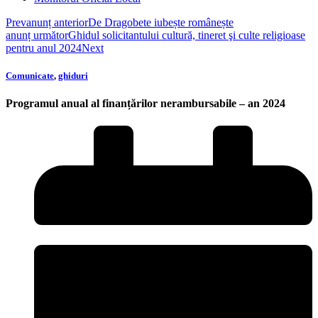
Prev
anunț anterior
De Dragobete iubește românește
anunț următor
Ghidul solicitantului cultură, tineret şi culte religioase
pentru anul 2024
Next
Comunicate
,
ghiduri
Programul anual al finanțărilor nerambursabile – an 2024