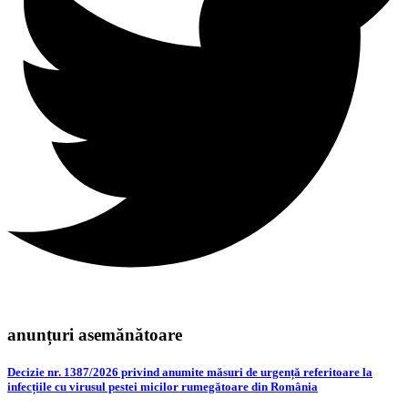
anunțuri asemănătoare
Decizie nr. 1387/2026 privind anumite măsuri de urgență referitoare la
infecțiile cu virusul pestei micilor rumegătoare din România