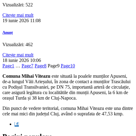
Vizualizări: 522
Citește mai mult
19 iunie 2026
11:08
Anunț
Vizualizări: 462
Citește mai mult
18 iunie 2026
10:06
Page
1
…
Page
7
Page
8
Page
9
Page
10
Comuna Mihai Viteazu
este situată la poalele munților Apuseni,
de-a lungul Văii Arieșului, în zona de contact a munților Trascăului
cu Podișul Transilvaniei, pe DN 75, importantă arteră de circulație,
care asigură legătura cu localitătile din munții Apuseni, la 6 km de
orașul Turda și 38 km de Cluj-Napoca.
Din punct de vedere teritorial, comuna Mihai Viteazu este una dintre
cele mai mici din județul Cluj, având o suprafata de 47,53 kmp.