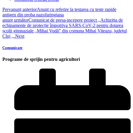
Prev
anunț anterior
Anunt cu referire la testarea cu teste rapide
antigen din proba nazofaringiana
anunț următor
Comunicat de presa-incepere proiect ,,Achiziția de
echipamente de protecție împotriva SARS-CoV-2 pentru dotarea
școlii gimnaziale „Mihai Vodă” din comuna Mihai Viteazu, județul
Cluj ,,.
Next
Comunicate
Programe de sprijin pentru agricultori