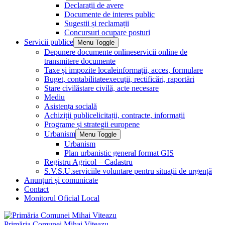
Declarații de avere
Documente de interes public
Sugestii și reclamații
Concursuri ocupare posturi
Servicii publice
Menu Toggle
Depunere documente online
servicii online de
transmitere documente
Taxe și impozite locale
informații, acces, formulare
Buget, contabilitate
execuții, rectificări, raportări
Stare civilă
stare civilă, acte necesare
Mediu
Asistența socială
Achiziții publice
licitații, contracte, informații
Programe și strategii europene
Urbanism
Menu Toggle
Urbanism
Plan urbanistic general format GIS
Registru Agricol – Cadastru
S.V.S.U.
serviciile voluntare pentru situații de urgență
Anunțuri și comunicate
Contact
Monitorul Oficial Local
Primăria Comunei Mihai Viteazu