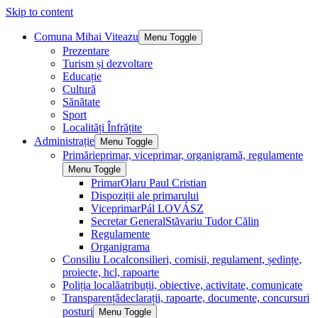
Skip to content
Comuna Mihai Viteazu
Menu Toggle
Prezentare
Turism și dezvoltare
Educație
Cultură
Sănătate
Sport
Localități Înfrățite
Administrație
Menu Toggle
Primărie
primar, viceprimar, organigramă, regulamente
Menu Toggle
Primar
Olaru Paul Cristian
Dispoziții ale primarului
Viceprimar
Pál LOVÁSZ
Secretar General
Stăvariu Tudor Călin
Regulamente
Organigrama
Consiliu Local
consilieri, comisii, regulament, ședințe,
proiecte, hcl, rapoarte
Poliția locală
atribuții, obiective, activitate, comunicate
Transparență
declarații, rapoarte, documente, concursuri
posturi
Menu Toggle