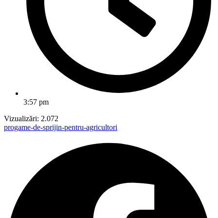
3:57 pm
Vizualizări:
2.072
progame-de-sprijin-pentru-agricultori