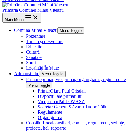
Primăria Comunei Mihai Viteazu
Main Menu
Comuna Mihai Viteazu
Menu Toggle
Prezentare
Turism și dezvoltare
Educație
Cultură
Sănătate
Sport
Localități Înfrățite
Administrație
Menu Toggle
Primărie
primar, viceprimar, organigramă, regulamente
Menu Toggle
Primar
Olaru Paul Cristian
Dispoziții ale primarului
Viceprimar
Pál LOVÁSZ
Secretar General
Stăvariu Tudor Călin
Regulamente
Organigrama
Consiliu Local
consilieri, comisii, regulament, ședințe,
proiecte, hcl, rapoarte