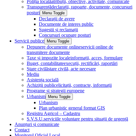
Poliția locală
atribuții, obiective, activitate, comunicate
Transparență
declarații, rapoarte, documente, concursuri
posturi
Menu Toggle
Declarații de avere
Documente de interes public
Sugestii și reclamații
Concursuri ocupare posturi
Servicii publice
Menu Toggle
Depunere documente online
servicii online de
transmitere documente
Taxe și impozite locale
informații, acces, formulare
Buget, contabilitate
execuții, rectificări, raportări
Stare civilă
stare civilă, acte necesare
Mediu
Asistența socială
Achiziții publice
licitații, contracte, informații
Programe și strategii europene
Urbanism
Menu Toggle
Urbanism
Plan urbanistic general format GIS
Registru Agricol – Cadastru
S.V.S.U.
serviciile voluntare pentru situații de urgență
Anunțuri și comunicate
Contact
Monitorul Oficial Local