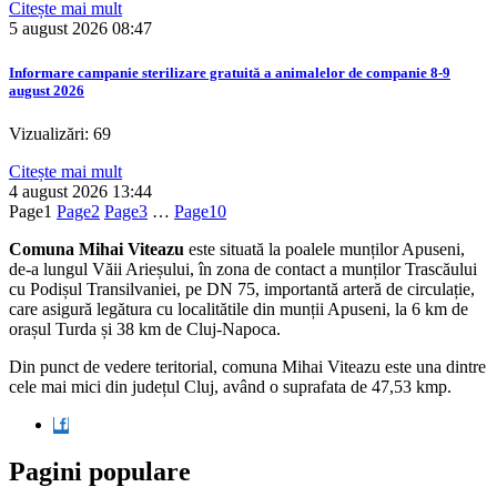
Citește mai mult
5 august 2026
08:47
Informare campanie sterilizare gratuită a animalelor de companie 8-9
august 2026
Vizualizări: 69
Citește mai mult
4 august 2026
13:44
Page
1
Page
2
Page
3
…
Page
10
Comuna Mihai Viteazu
este situată la poalele munților Apuseni,
de-a lungul Văii Arieșului, în zona de contact a munților Trascăului
cu Podișul Transilvaniei, pe DN 75, importantă arteră de circulație,
care asigură legătura cu localitătile din munții Apuseni, la 6 km de
orașul Turda și 38 km de Cluj-Napoca.
Din punct de vedere teritorial, comuna Mihai Viteazu este una dintre
cele mai mici din județul Cluj, având o suprafata de 47,53 kmp.
Pagini populare