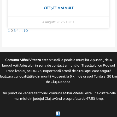
CITEȘTE MAI MULT
4 august 2026
13:01
1
2
3
4
…
10
Comuna Mihai Viteazu
este situată la poalele munților Apuseni, de-a
lungul Văii Arieșului, în zona de contact a munților Trascăului cu Podișul
Transilvaniei, pe DN 75, importantă arteră de circulație, care asigură
legătura cu localitătile din munții Apuseni, la 6 km de orașul Turda și 38 km
de Cluj-Napoca.
Din punct de vedere teritorial, comuna Mihai Viteazu este una dintre cele
mai mici din județul Cluj, având o suprafata de 47,53 kmp.