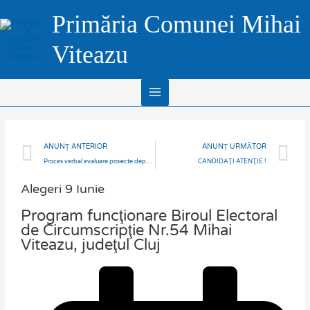
Skip
Main
Primăria Comunei Mihai
to
Menu
content
Viteazu
Prev
N
ANUNȚ ANTERIOR
ANUNȚ URMĂTOR
Proces verbal evaluare proiecte depuse pentru domeniul sport anul 2024 comuna Mihai Viteazu
CANDIDAŢI ATENŢIE !
Alegeri 9 Iunie
Program funcţionare Biroul Electoral
de Circumscripţie Nr.54 Mihai
Viteazu, judeţul Cluj