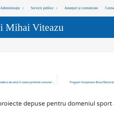
Administrație
Servicii publice
Anunțuri și comunicate
Conta
i Mihai Viteazu
ANUNŢ pentru organizarea concursului pentru consilierul de etică în cadrul primăriei comunei Mihai Viteazu
Program funcţionare Biroul Electoral 
 proiecte depuse pentru domeniul spor