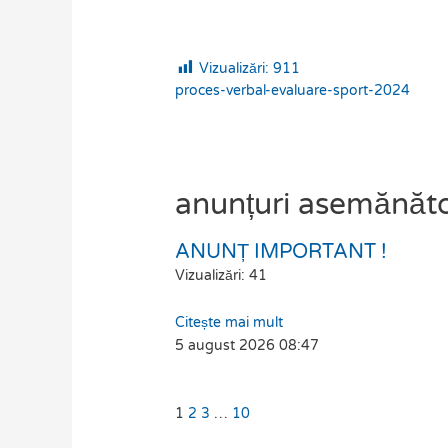
Vizualizări:
911
proces-verbal-evaluare-sport-2024
anunțuri asemănăt
ANUNȚ IMPORTANT !
Page
Page
Page
Page
Vizualizări: 41
Citește mai mult
5 august 2026
08:47
1
2
3
…
10