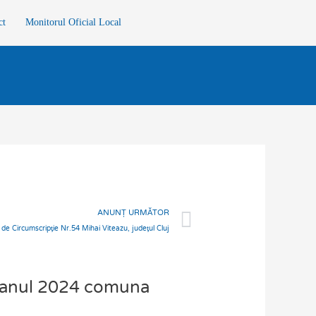
ct
Monitorul Oficial Local
Next
ANUNȚ URMĂTOR
de Circumscripţie Nr.54 Mihai Viteazu, judeţul Cluj
t anul 2024 comuna