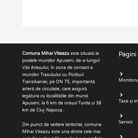
Comuna Mihai Viteazu
este situată la
Pagini
poalele munților Apuseni, de-a lungul
Văii Arieșului, în zona de contact a
munților Trascăului cu Podișul
Monitorul 
Transilvaniei, pe DN 75, importantă
arteră de circulație, care asigură
legătura cu localitătile din munții
Taxe și i
Apuseni, la 6 km de orașul Turda și 38
km de Cluj-Napoca.
Servicii
Din punct de vedere teritorial, comuna
Mihai Viteazu este una dintre cele mai