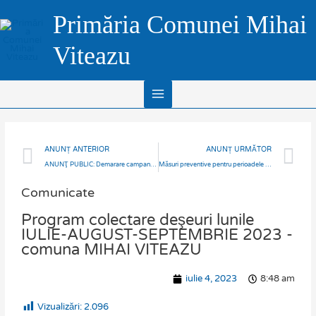
Skip
Main
Primăria Comunei Mihai
to
Menu
content
Viteazu
Prev
N
ANUNȚ ANTERIOR
ANUNȚ URMĂTOR
ANUNŢ PUBLIC: Demarare campanie de măsurători- UAT Mihai Viteazu
Măsuri preventive pentru perioadele caniculare
Comunicate
Program colectare deşeuri lunile
IULIE-AUGUST-SEPTEMBRIE 2023 -
comuna MIHAI VITEAZU
iulie 4, 2023
8:48 am
Vizualizări:
2.096