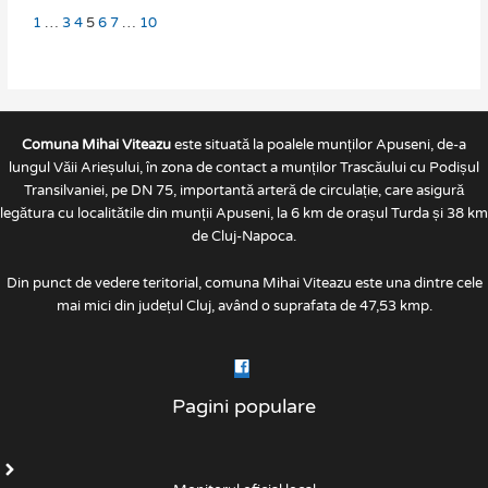
1
…
3
4
5
6
7
…
10
Comuna Mihai Viteazu
este situată la poalele munților Apuseni, de-a
lungul Văii Arieșului, în zona de contact a munților Trascăului cu Podișul
Transilvaniei, pe DN 75, importantă arteră de circulație, care asigură
legătura cu localitătile din munții Apuseni, la 6 km de orașul Turda și 38 km
de Cluj-Napoca.
Din punct de vedere teritorial, comuna Mihai Viteazu este una dintre cele
mai mici din județul Cluj, având o suprafata de 47,53 kmp.
Pagini populare