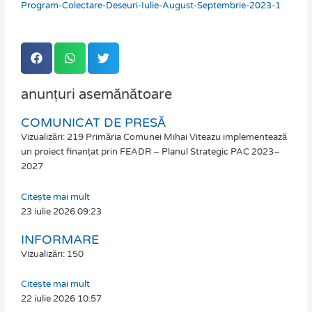
Program-Colectare-Deseuri-Iulie-August-Septembrie-2023-1
anunțuri asemănătoare
COMUNICAT DE PRESĂ
Page
Page
Page
Page
Page
Page
Page
Vizualizări: 219 Primăria Comunei Mihai Viteazu implementează
un proiect finanțat prin FEADR – Planul Strategic PAC 2023–
2027
Citește mai mult
23 iulie 2026
09:23
INFORMARE
Vizualizări: 150
Citește mai mult
22 iulie 2026
10:57