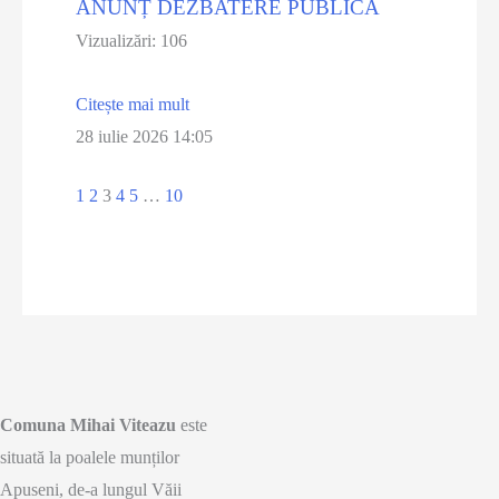
ANUNȚ DEZBATERE PUBLICĂ
Vizualizări: 106
Citește mai mult
28 iulie 2026
14:05
1
2
3
4
5
…
10
Comuna Mihai Viteazu
este
situată la poalele munților
Apuseni, de-a lungul Văii