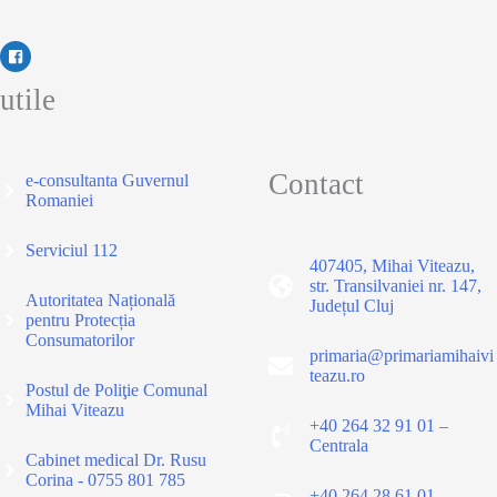
utile
Contact
e-consultanta Guvernul
Romaniei
Serviciul 112
407405, Mihai Viteazu,
str. Transilvaniei nr. 147,
Autoritatea Națională
Județul Cluj
pentru Protecția
Consumatorilor
primaria@primariamihaivi
teazu.ro
Postul de Poliţie Comunal
Mihai Viteazu
+40 264 32 91 01 –
Centrala
Cabinet medical Dr. Rusu
Corina - 0755 801 785
+40 264 28 61 01 –