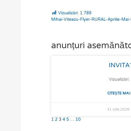
Vizualizări:
1.789
Mihai-Viteazu-Flyer-RURAL-Aprilie-Mai
anunțuri asemănăt
Page
Page
Page
Page
Page
Page
INVITA
Vizualizări
CITEȘTE MAI
31 iulie 2026
1
2
3
4
5
…
10