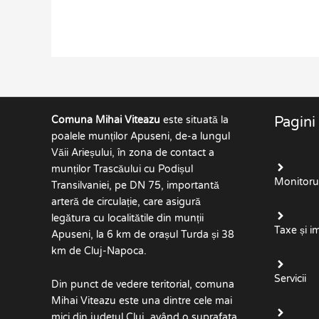
Comuna Mihai Viteazu
este situată la
Pagini
poalele munților Apuseni, de-a lungul
Văii Arieșului, în zona de contact a
munților Trascăului cu Podișul
Monitorul 
Transilvaniei, pe DN 75, importantă
arteră de circulație, care asigură
legătura cu localitătile din munții
Taxe și i
Apuseni, la 6 km de orașul Turda și 38
km de Cluj-Napoca.
Servicii
Din punct de vedere teritorial, comuna
Mihai Viteazu este una dintre cele mai
mici din județul Cluj, având o suprafata