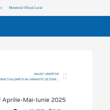
ct
Monitorul Oficial Local
Next
ANUNȚ URMĂTOR
ANUNȚ – Proiect de hotărîre privind aprobare REACTUALIZARE PLAN URBANISTIC DE ZONĂ PROTEJATĂ „CHEILE TURZII”, județul Cluj.
rilie-Mai-Iunie 2025