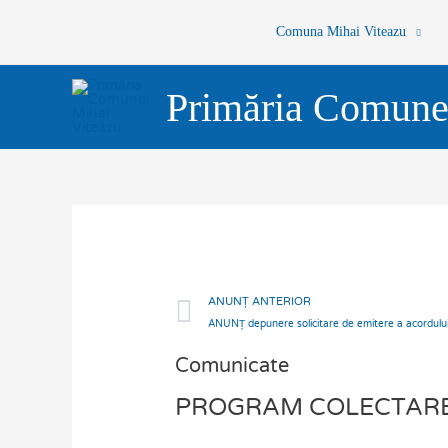
Skip
Comuna Mihai Viteazu
to
content
Primăria Comune
Prev
ANUNȚ ANTERIOR
Comunicate
PROGRAM COLECTARE D