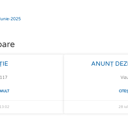
-Iunie-2025
oare
ȚIE
ANUNȚ DEZ
: 117
Vizu
 MULT
CITE
13:02
28 iu