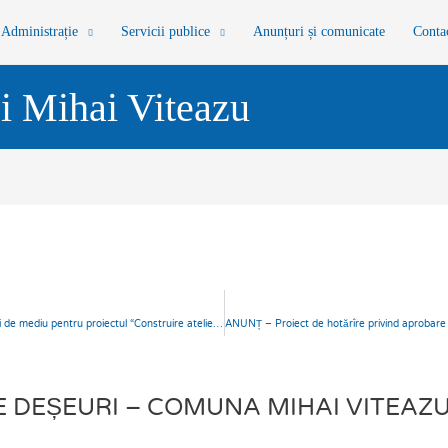
Administrație
Servicii publice
Anunțuri și comunicate
Conta
i Mihai Viteazu
ANUNȚ depunere solicitare de emitere a acordului de mediu pentru proiectul “Construire atelier vulcanizare și depozit anvelope. Împrejmuire teren, amenajări exterioare, amenajări acces, racorduri și branșamente utilități.“ în comuna Mihai Viteazu, jud.Cluj
EȘEURI – COMUNA MIHAI VITEAZU Ap