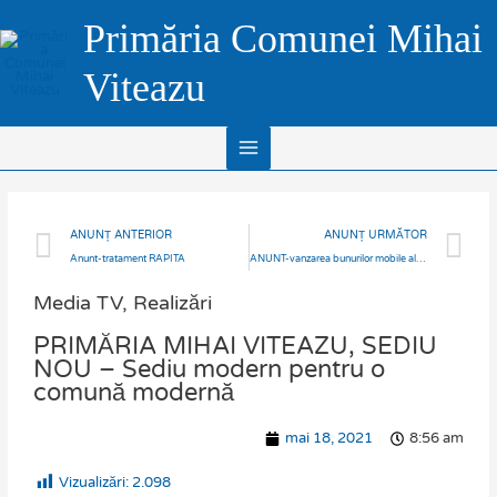
Skip
Main
Primăria Comunei Mihai
to
Menu
content
Viteazu
Prev
N
ANUNȚ ANTERIOR
ANUNȚ URMĂTOR
Anunt-tratament RAPITA
ANUNT-vanzarea bunurilor mobile ale debitorului SC PDMG TRAN LOGISTIC SRL
Media TV
,
Realizări
PRIMĂRIA MIHAI VITEAZU, SEDIU
NOU – Sediu modern pentru o
comună modernă
mai 18, 2021
8:56 am
Vizualizări:
2.098