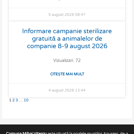
5 august 2026
08:47
Informare campanie sterilizare
gratuită a animalelor de
companie 8-9 august 2026
Vizualizări: 72
CITEȘTE MAI MULT
4 august 2026
13:44
1
2
3
…
10
Comuna Mihai Viteazu
este situată la poalele munților Apuseni, de-a