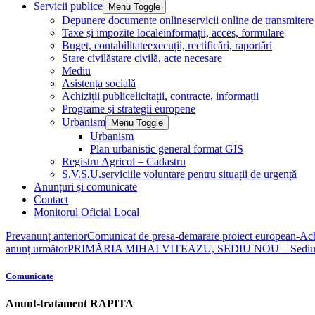
Servicii publice
Menu Toggle
Depunere documente online
servicii online de transmite
Taxe și impozite locale
informații, acces, formulare
Buget, contabilitate
execuții, rectificări, raportări
Stare civilă
stare civilă, acte necesare
Mediu
Asistența socială
Achiziții publice
licitații, contracte, informații
Programe și strategii europene
Urbanism
Menu Toggle
Urbanism
Plan urbanistic general format GIS
Registru Agricol – Cadastru
S.V.S.U.
serviciile voluntare pentru situații de urgență
Anunțuri și comunicate
Contact
Monitorul Oficial Local
Prev
anunț anterior
Comunicat de presa-demarare proiect european-Achiz
anunț următor
PRIMĂRIA MIHAI VITEAZU, SEDIU NOU – Sediu mo
Comunicate
Anunt-tratament RAPITA