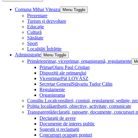
Comuna Mihai Viteazu
Menu Toggle
Prezentare
Turism și dezvoltare
Educație
Cultură
Sănătate
Sport
Localități Înfrățite
Administrație
Menu Toggle
Primărie
primar, viceprimar, organigramă, regulamente
M
Primar
Olaru Paul Cristian
Dispoziții ale primarului
Viceprimar
Pál LOVÁSZ
Secretar General
Stăvariu Tudor Călin
Regulamente
Organigrama
Consiliu Local
consilieri, comisii, regulament, ședințe, pro
Poliția locală
atribuții, obiective, activitate, comunicate
Transparență
declarații, rapoarte, documente, concursuri p
Declarații de avere
Documente de interes public
Sugestii și reclamații
Concursuri ocupare posturi