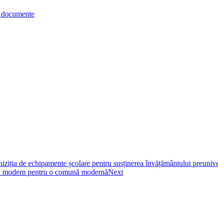
re documente
iția de echipamente școlare pentru susținerea învățământului preunivers
dern pentru o comună modernă
Next