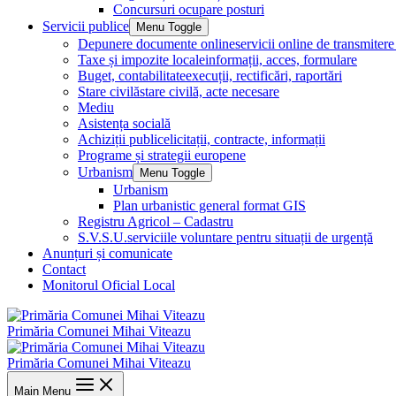
Concursuri ocupare posturi
Servicii publice
Menu Toggle
Depunere documente online
servicii online de transmite
Taxe și impozite locale
informații, acces, formulare
Buget, contabilitate
execuții, rectificări, raportări
Stare civilă
stare civilă, acte necesare
Mediu
Asistența socială
Achiziții publice
licitații, contracte, informații
Programe și strategii europene
Urbanism
Menu Toggle
Urbanism
Plan urbanistic general format GIS
Registru Agricol – Cadastru
S.V.S.U.
serviciile voluntare pentru situații de urgență
Anunțuri și comunicate
Contact
Monitorul Oficial Local
Primăria Comunei Mihai Viteazu
Primăria Comunei Mihai Viteazu
Main Menu