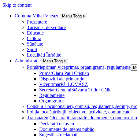
Skip to content
Comuna Mihai Viteazu
Menu Toggle
Prezentare
Turism și dezvoltare
Educație
Cultură
Sănătate
Sport
Localități Înfrățite
Administrație
Menu Toggle
Primărie
primar, viceprimar, organigramă, regulamente
M
Primar
Olaru Paul Cristian
Dispoziții ale primarului
Viceprimar
Pál LOVÁSZ
Secretar General
Stăvariu Tudor Călin
Regulamente
Organigrama
Consiliu Local
consilieri, comisii, regulament, ședințe, pro
Poliția locală
atribuții, obiective, activitate, comunicate
Transparență
declarații, rapoarte, documente, concursuri p
Declarații de avere
Documente de interes public
Sugestii și reclamații