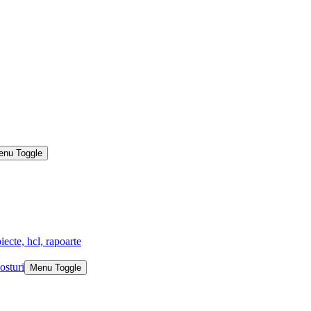
enu Toggle
iecte, hcl, rapoarte
osturi
Menu Toggle