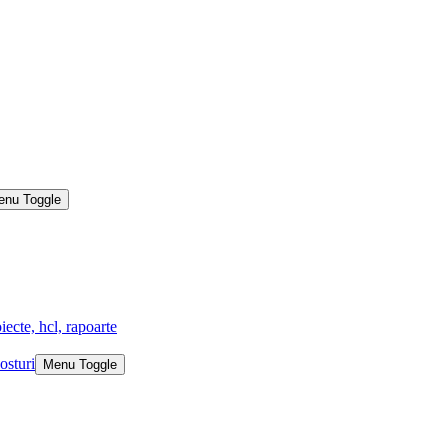
enu Toggle
iecte, hcl, rapoarte
osturi
Menu Toggle