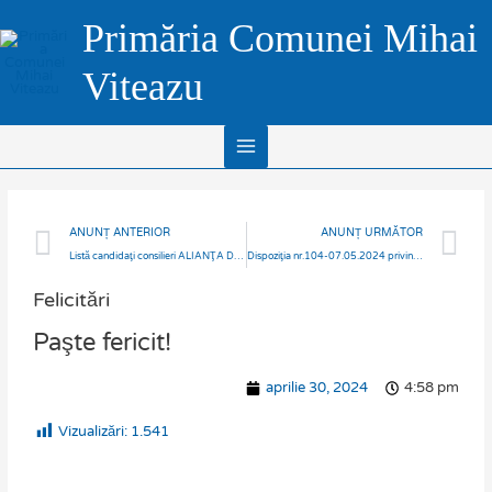
Skip
Main
Primăria Comunei Mihai
to
Menu
content
Viteazu
Prev
N
ANUNȚ ANTERIOR
ANUNȚ URMĂTOR
Listă candidaţi consilieri ALIANŢA DREAPTA UNITĂ USR-PMP-FORŢA DREPTEI
Dispoziţia nr.104-07.05.2024 privind stabilirea locurilor speciale pentru afişaj electoral
Felicitări
Paşte fericit!
aprilie 30, 2024
4:58 pm
Vizualizări:
1.541