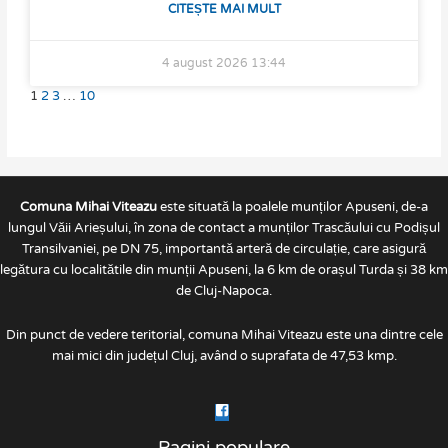
CITEȘTE MAI MULT
4 august 2026
13:44
1
2
3
…
10
Comuna Mihai Viteazu
este situată la poalele munților Apuseni, de-a
lungul Văii Arieșului, în zona de contact a munților Trascăului cu Podișul
Transilvaniei, pe DN 75, importantă arteră de circulație, care asigură
legătura cu localitătile din munții Apuseni, la 6 km de orașul Turda și 38 km
de Cluj-Napoca.
Din punct de vedere teritorial, comuna Mihai Viteazu este una dintre cele
mai mici din județul Cluj, având o suprafata de 47,53 kmp.
Pagini populare