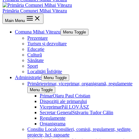
Primăria Comunei Mihai Viteazu
Main Menu
Comuna Mihai Viteazu
Menu Toggle
Prezentare
Turism și dezvoltare
Educație
Cultură
Sănătate
Sport
Localități Înfrățite
Administrație
Menu Toggle
Primărie
primar, viceprimar, organigramă, regulamente
Menu Toggle
Primar
Olaru Paul Cristian
Dispoziții ale primarului
Viceprimar
Pál LOVÁSZ
Secretar General
Stăvariu Tudor Călin
Regulamente
Organigrama
Consiliu Local
consilieri, comisii, regulament, ședințe,
proiecte, hcl, rapoarte