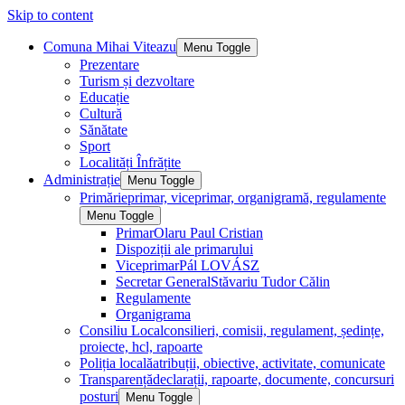
Skip to content
Comuna Mihai Viteazu
Menu Toggle
Prezentare
Turism și dezvoltare
Educație
Cultură
Sănătate
Sport
Localități Înfrățite
Administrație
Menu Toggle
Primărie
primar, viceprimar, organigramă, regulamente
Menu Toggle
Primar
Olaru Paul Cristian
Dispoziții ale primarului
Viceprimar
Pál LOVÁSZ
Secretar General
Stăvariu Tudor Călin
Regulamente
Organigrama
Consiliu Local
consilieri, comisii, regulament, ședințe,
proiecte, hcl, rapoarte
Poliția locală
atribuții, obiective, activitate, comunicate
Transparență
declarații, rapoarte, documente, concursuri
posturi
Menu Toggle