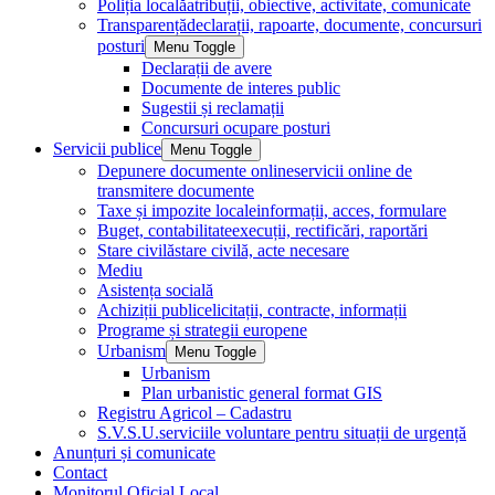
Poliția locală
atribuții, obiective, activitate, comunicate
Transparență
declarații, rapoarte, documente, concursuri
posturi
Menu Toggle
Declarații de avere
Documente de interes public
Sugestii și reclamații
Concursuri ocupare posturi
Servicii publice
Menu Toggle
Depunere documente online
servicii online de
transmitere documente
Taxe și impozite locale
informații, acces, formulare
Buget, contabilitate
execuții, rectificări, raportări
Stare civilă
stare civilă, acte necesare
Mediu
Asistența socială
Achiziții publice
licitații, contracte, informații
Programe și strategii europene
Urbanism
Menu Toggle
Urbanism
Plan urbanistic general format GIS
Registru Agricol – Cadastru
S.V.S.U.
serviciile voluntare pentru situații de urgență
Anunțuri și comunicate
Contact
Monitorul Oficial Local