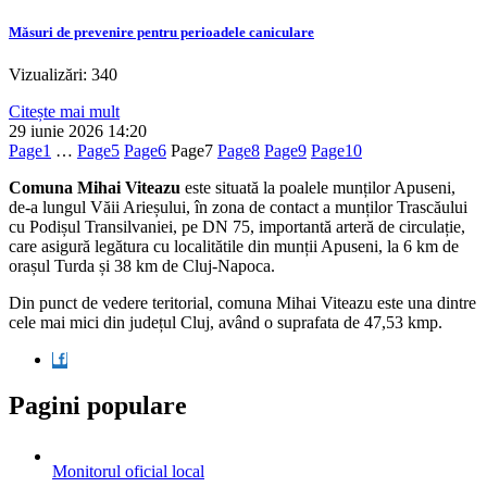
Măsuri de prevenire pentru perioadele caniculare
Vizualizări: 340
Citește mai mult
29 iunie 2026
14:20
Page
1
…
Page
5
Page
6
Page
7
Page
8
Page
9
Page
10
Comuna Mihai Viteazu
este situată la poalele munților Apuseni,
de-a lungul Văii Arieșului, în zona de contact a munților Trascăului
cu Podișul Transilvaniei, pe DN 75, importantă arteră de circulație,
care asigură legătura cu localitătile din munții Apuseni, la 6 km de
orașul Turda și 38 km de Cluj-Napoca.
Din punct de vedere teritorial, comuna Mihai Viteazu este una dintre
cele mai mici din județul Cluj, având o suprafata de 47,53 kmp.
Pagini populare
Monitorul oficial local