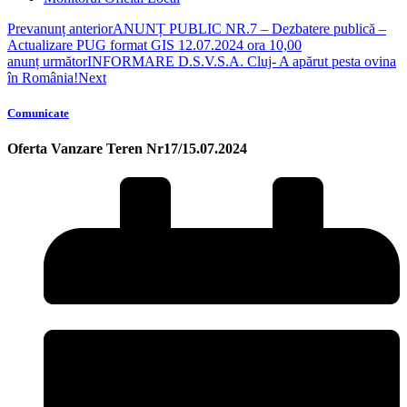
Prev
anunț anterior
ANUNȚ PUBLIC NR.7 – Dezbatere publică –
Actualizare PUG format GIS 12.07.2024 ora 10,00
anunț următor
INFORMARE D.S.V.S.A. Cluj- A apărut pesta ovina
în România!
Next
Comunicate
Oferta Vanzare Teren Nr17/15.07.2024