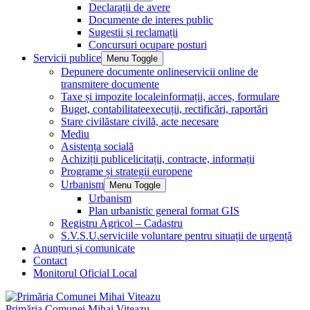
Declarații de avere
Documente de interes public
Sugestii și reclamații
Concursuri ocupare posturi
Servicii publice
Menu Toggle
Depunere documente online
servicii online de
transmitere documente
Taxe și impozite locale
informații, acces, formulare
Buget, contabilitate
execuții, rectificări, raportări
Stare civilă
stare civilă, acte necesare
Mediu
Asistența socială
Achiziții publice
licitații, contracte, informații
Programe și strategii europene
Urbanism
Menu Toggle
Urbanism
Plan urbanistic general format GIS
Registru Agricol – Cadastru
S.V.S.U.
serviciile voluntare pentru situații de urgență
Anunțuri și comunicate
Contact
Monitorul Oficial Local
Primăria Comunei Mihai Viteazu