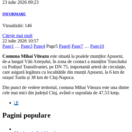
23 iulie 2026
09:23
INFORMARE
Vizualizări: 146
Citește mai mult
22 iulie 2026
10:57
Page
1
…
Page
3
Page
4
Page
5
Page
6
Page
7
…
Page
10
Comuna Mihai Viteazu
este situată la poalele munților Apuseni,
de-a lungul Văii Arieșului, în zona de contact a munților Trascăului
cu Podișul Transilvaniei, pe DN 75, importantă arteră de circulație,
care asigură legătura cu localitătile din munții Apuseni, la 6 km de
orașul Turda și 38 km de Cluj-Napoca.
Din punct de vedere teritorial, comuna Mihai Viteazu este una dintre
cele mai mici din județul Cluj, având o suprafata de 47,53 kmp.
Pagini populare