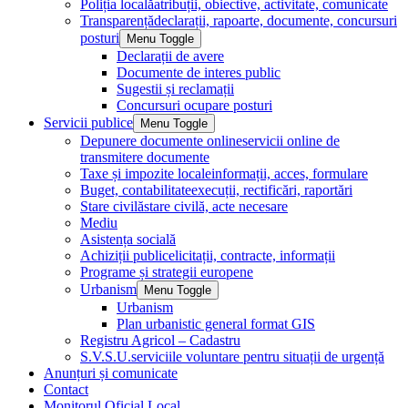
Poliția locală
atribuții, obiective, activitate, comunicate
Transparență
declarații, rapoarte, documente, concursuri
posturi
Menu Toggle
Declarații de avere
Documente de interes public
Sugestii și reclamații
Concursuri ocupare posturi
Servicii publice
Menu Toggle
Depunere documente online
servicii online de
transmitere documente
Taxe și impozite locale
informații, acces, formulare
Buget, contabilitate
execuții, rectificări, raportări
Stare civilă
stare civilă, acte necesare
Mediu
Asistența socială
Achiziții publice
licitații, contracte, informații
Programe și strategii europene
Urbanism
Menu Toggle
Urbanism
Plan urbanistic general format GIS
Registru Agricol – Cadastru
S.V.S.U.
serviciile voluntare pentru situații de urgență
Anunțuri și comunicate
Contact
Monitorul Oficial Local