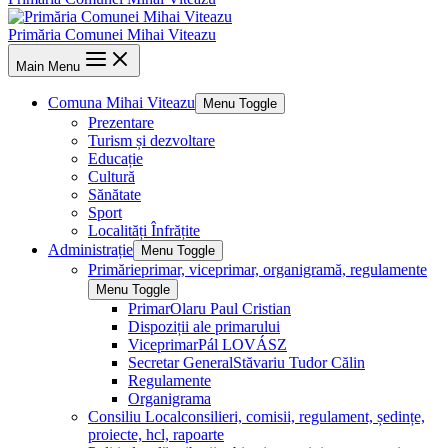
Primăria Comunei Mihai Viteazu
Main Menu
Comuna Mihai Viteazu
Menu Toggle
Prezentare
Turism și dezvoltare
Educație
Cultură
Sănătate
Sport
Localități Înfrățite
Administrație
Menu Toggle
Primărie
primar, viceprimar, organigramă, regulamente
Menu Toggle
Primar
Olaru Paul Cristian
Dispoziții ale primarului
Viceprimar
Pál LOVÁSZ
Secretar General
Stăvariu Tudor Călin
Regulamente
Organigrama
Consiliu Local
consilieri, comisii, regulament, ședințe,
proiecte, hcl, rapoarte