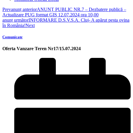
Prev
anunț anterior
ANUNȚ PUBLIC NR.7 – Dezbatere publică –
Actualizare PUG format GIS 12.07.2024 ora 10,00
anunț următor
INFORMARE D.S.V.S.A. Cluj- A apărut pesta ovina
în România!
Next
Comunicate
Oferta Vanzare Teren Nr17/15.07.2024