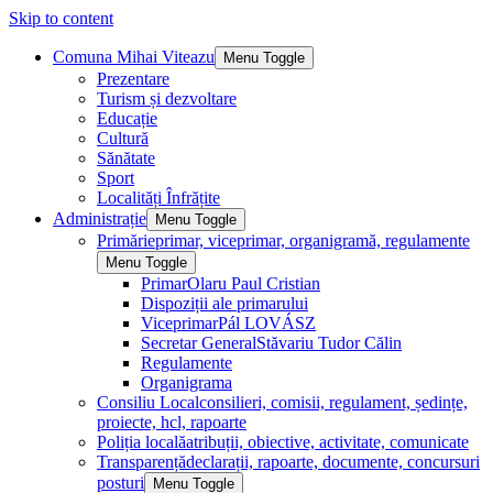
Skip to content
Comuna Mihai Viteazu
Menu Toggle
Prezentare
Turism și dezvoltare
Educație
Cultură
Sănătate
Sport
Localități Înfrățite
Administrație
Menu Toggle
Primărie
primar, viceprimar, organigramă, regulamente
Menu Toggle
Primar
Olaru Paul Cristian
Dispoziții ale primarului
Viceprimar
Pál LOVÁSZ
Secretar General
Stăvariu Tudor Călin
Regulamente
Organigrama
Consiliu Local
consilieri, comisii, regulament, ședințe,
proiecte, hcl, rapoarte
Poliția locală
atribuții, obiective, activitate, comunicate
Transparență
declarații, rapoarte, documente, concursuri
posturi
Menu Toggle