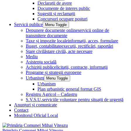
Declarații de avere
Documente de interes public
Sugestii și reclamații
Concursuri ocupare posturi
Servicii publice
Menu Toggle
Depunere documente online
servicii online de
transmitere documente
Taxe și impozite locale
informații, acces, formulare
Buget, contabilitate
execuții, rectificări, raportări
Stare civilă
stare civilă, acte necesare
Mediu
Asistența socială
Achiziții publice
licitații, contracte, informații
Programe și strategii europene
Urbanism
Menu Toggle
Urbanism
Plan urbanistic general format GIS
Registru Agricol – Cadastru
S.V.S.U.
serviciile voluntare pentru situații de urgență
Anunțuri și comunicate
Contact
Monitorul Oficial Local
Primăria Comunei Mihai Viteazu