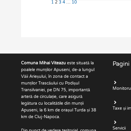
1
2
3
4
…
10
Comuna Mihai Viteazu
este situată la
Pagini
poalele munților Apuseni, de-a lungul
Văii Arieșului, în zona de contact a
munților Trascăului cu Podișul
Monitorul 
Transilvaniei, pe DN 75, importantă
arteră de circulație, care asigură
legătura cu localitătile din munții
Taxe și i
Apuseni, la 6 km de orașul Turda și 38
km de Cluj-Napoca.
Servicii
Din punct de vedere teritorial, comuna