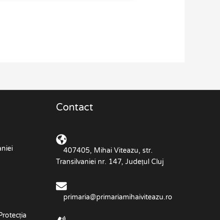
Contact
niei
407405, Mihai Viteazu, str.
Transilvaniei nr. 147, Județul Cluj
primaria@primariamihaiviteazu.ro
Protecția