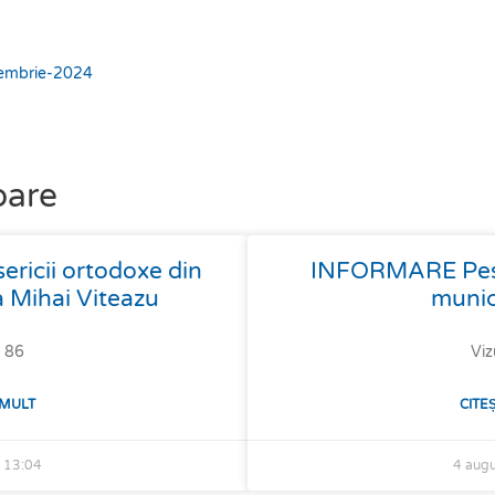
tembrie-2024
oare
isericii ortodoxe din
INFORMARE Pestă
 Mihai Viteazu
munic
: 86
Viz
 MULT
CITE
6
13:04
4 aug