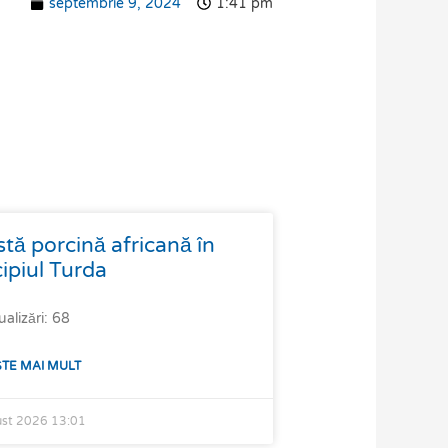
septembrie 9, 2024
1:41 pm
 porcină africană în
ipiul Turda
ualizări: 68
ȘTE MAI MULT
ust 2026
13:01