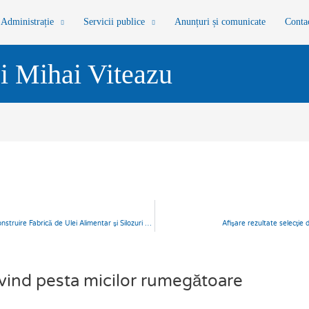
Administrație
Servicii publice
Anunțuri și comunicate
Conta
i Mihai Viteazu
ANUNŢ PUBLIC PENTRU ACORD DE MEDIU- „Construire Fabrică de Ulei Alimentar şi Silozuri Materie Primă”
Afişare rezultate selecţie
vind pesta micilor rumegătoare