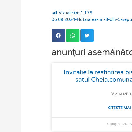
Vizualizări:
1.176
06.09.2024-Hotararea-nr.-3-din-5-sep
anunțuri asemănăt
Page
Page
Page
Page
Page
Invitație la resfințirea b
satul Cheia,comuna
Vizualizări
CITEȘTE MAI
4 august 202