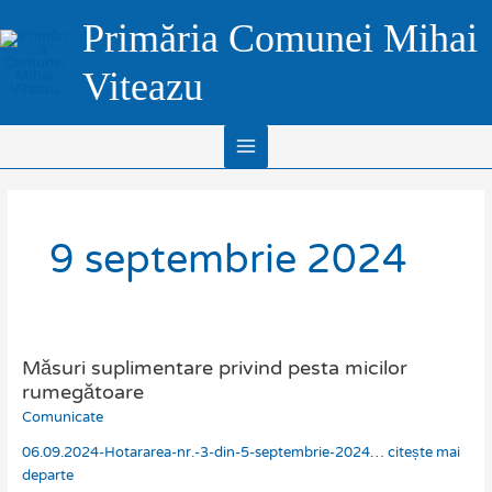
Skip
Main
Primăria Comunei Mihai
to
Menu
content
Viteazu
9 septembrie 2024
Măsuri suplimentare privind pesta micilor
Măsuri
suplimentare
rumegătoare
privind
Comunicate
pesta
06.09.2024-Hotararea-nr.-3-din-5-septembrie-2024
…
citește mai
micilor
departe
rumegătoare