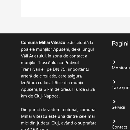
Comuna Mihai Viteazu
este situată la
Pagini
poalele munților Apuseni, de-a lungul
Văii Arieșului, în zona de contact a
munților Trascăului cu Podișul
Monitorul 
Transilvaniei, pe DN 75, importantă
arteră de circulație, care asigură
legătura cu localitătile din munții
Taxe și i
Apuseni, la 6 km de orașul Turda și 38
km de Cluj-Napoca.
Servicii
Din punct de vedere teritorial, comuna
Mihai Viteazu este una dintre cele mai
mici din județul Cluj, având o suprafata
Contact
de 47,53 kmp.