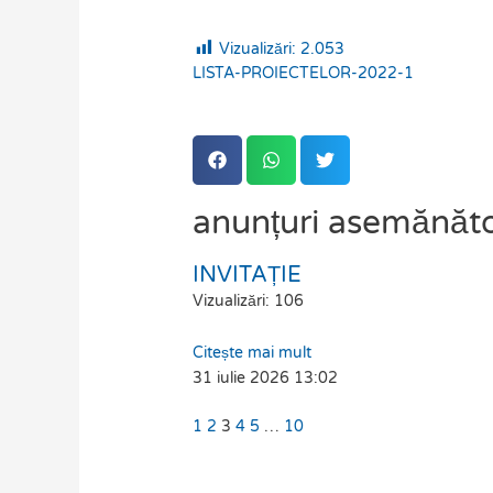
Vizualizări:
2.053
LISTA-PROIECTELOR-2022-1
anunțuri asemănăt
INVITAȚIE
Page
Page
Page
Page
Page
Page
Vizualizări: 106
Citește mai mult
31 iulie 2026
13:02
1
2
3
4
5
…
10