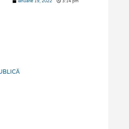
ianuarie 19, 2022
3:14 pm
UBLICĂ