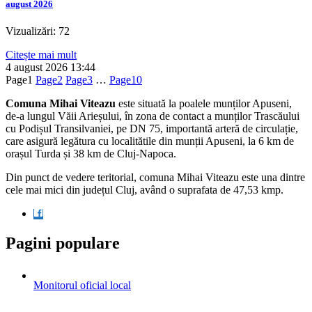
august 2026
Vizualizări: 72
Citește mai mult
4 august 2026
13:44
Page
1
Page
2
Page
3
…
Page
10
Comuna Mihai Viteazu
este situată la poalele munților Apuseni,
de-a lungul Văii Arieșului, în zona de contact a munților Trascăului
cu Podișul Transilvaniei, pe DN 75, importantă arteră de circulație,
care asigură legătura cu localitătile din munții Apuseni, la 6 km de
orașul Turda și 38 km de Cluj-Napoca.
Din punct de vedere teritorial, comuna Mihai Viteazu este una dintre
cele mai mici din județul Cluj, având o suprafata de 47,53 kmp.
Pagini populare
Monitorul oficial local