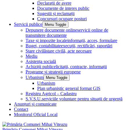
Declarații de avere
Documente de interes public
Sugestii și reclamații
Concursuri ocupare posturi
Servicii publice
Menu Toggle
Depunere documente online
servicii online de
transmitere documente
Taxe și impozite locale
informații, acces, formulare
Buget, contabilitate
execuții, rectificări, raportări
Stare civilă
stare civilă, acte necesare
Mediu
Asistența socială
Achiziții publice
licitații, contracte, informații
Programe și strategii europene
Urbanism
Menu Toggle
Urbanism
Plan urbanistic general format GIS
Registru Agricol – Cadastru
S.V.S.U.
serviciile voluntare pentru situații de urgență
Anunțuri și comunicate
Contact
Monitorul Oficial Local
Primăria Comunei Mihai Viteazu