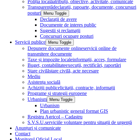
Poliția locală
atribuții, obiective, activitate, comunicate
Transparență
declarații, rapoarte, documente, concursuri
posturi
Menu Toggle
Declarații de avere
Documente de interes public
Sugestii și reclamații
Concursuri ocupare posturi
Servicii publice
Menu Toggle
Depunere documente online
servicii online de
transmitere documente
Taxe și impozite locale
informații, acces, formulare
Buget, contabilitate
execuții, rectificări, raportări
Stare civilă
stare civilă, acte necesare
Mediu
Asistența socială
Achiziții publice
licitații, contracte, informații
Programe și strategii europene
Urbanism
Menu Toggle
Urbanism
Plan urbanistic general format GIS
Registru Agricol – Cadastru
S.V.S.U.
serviciile voluntare pentru situații de urgență
Anunțuri și comunicate
Contact
Monitorul Oficial Local