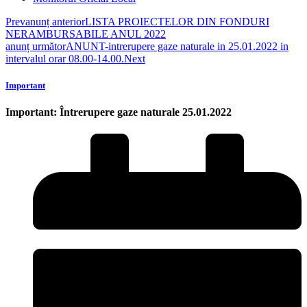
Prev
anunț anterior
LISTA PROIECTELOR DIN FONDURI
NERAMBURSABILE ANUL 2022
anunț următor
ANUNT-intrerupere gaze naturale in 25.01.2022 in
intervalul orar 08.00-14.00.
Next
Important
Important: Întrerupere gaze naturale 25.01.2022