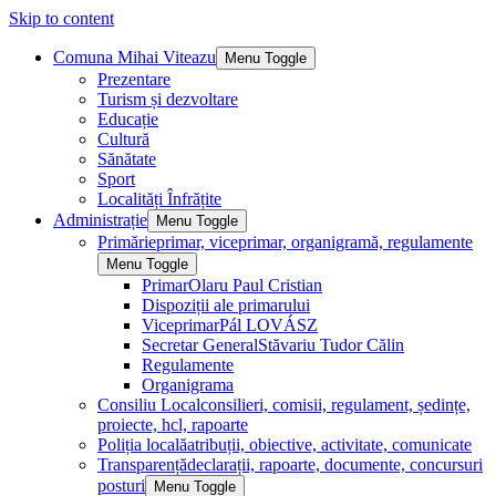
Skip to content
Comuna Mihai Viteazu
Menu Toggle
Prezentare
Turism și dezvoltare
Educație
Cultură
Sănătate
Sport
Localități Înfrățite
Administrație
Menu Toggle
Primărie
primar, viceprimar, organigramă, regulamente
Menu Toggle
Primar
Olaru Paul Cristian
Dispoziții ale primarului
Viceprimar
Pál LOVÁSZ
Secretar General
Stăvariu Tudor Călin
Regulamente
Organigrama
Consiliu Local
consilieri, comisii, regulament, ședințe,
proiecte, hcl, rapoarte
Poliția locală
atribuții, obiective, activitate, comunicate
Transparență
declarații, rapoarte, documente, concursuri
posturi
Menu Toggle