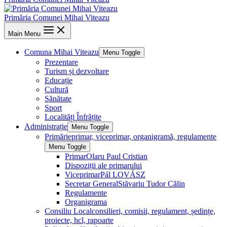
Primăria Comunei Mihai Viteazu
Main Menu
Comuna Mihai Viteazu
Menu Toggle
Prezentare
Turism și dezvoltare
Educație
Cultură
Sănătate
Sport
Localități Înfrățite
Administrație
Menu Toggle
Primărie
primar, viceprimar, organigramă, regulamente
Menu Toggle
Primar
Olaru Paul Cristian
Dispoziții ale primarului
Viceprimar
Pál LOVÁSZ
Secretar General
Stăvariu Tudor Călin
Regulamente
Organigrama
Consiliu Local
consilieri, comisii, regulament, ședințe,
proiecte, hcl, rapoarte