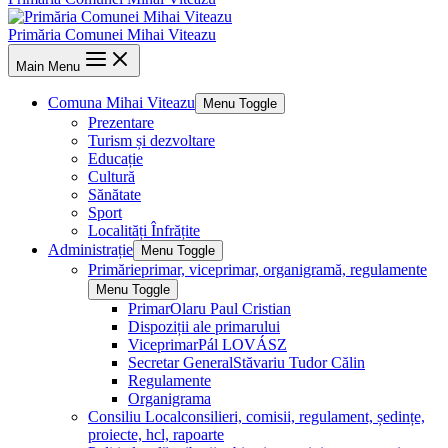
Primăria Comunei Mihai Viteazu
Main Menu
Comuna Mihai Viteazu
Menu Toggle
Prezentare
Turism și dezvoltare
Educație
Cultură
Sănătate
Sport
Localități Înfrățite
Administrație
Menu Toggle
Primărie
primar, viceprimar, organigramă, regulamente
Menu Toggle
Primar
Olaru Paul Cristian
Dispoziții ale primarului
Viceprimar
Pál LOVÁSZ
Secretar General
Stăvariu Tudor Călin
Regulamente
Organigrama
Consiliu Local
consilieri, comisii, regulament, ședințe,
proiecte, hcl, rapoarte