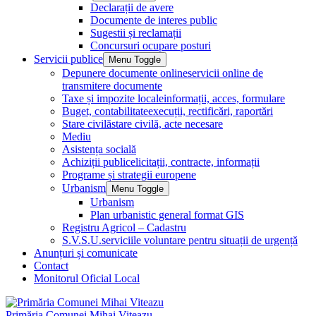
Declarații de avere
Documente de interes public
Sugestii și reclamații
Concursuri ocupare posturi
Servicii publice
Menu Toggle
Depunere documente online
servicii online de
transmitere documente
Taxe și impozite locale
informații, acces, formulare
Buget, contabilitate
execuții, rectificări, raportări
Stare civilă
stare civilă, acte necesare
Mediu
Asistența socială
Achiziții publice
licitații, contracte, informații
Programe și strategii europene
Urbanism
Menu Toggle
Urbanism
Plan urbanistic general format GIS
Registru Agricol – Cadastru
S.V.S.U.
serviciile voluntare pentru situații de urgență
Anunțuri și comunicate
Contact
Monitorul Oficial Local
Primăria Comunei Mihai Viteazu