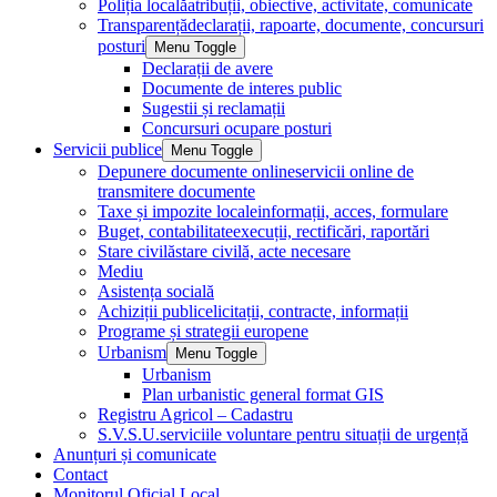
Poliția locală
atribuții, obiective, activitate, comunicate
Transparență
declarații, rapoarte, documente, concursuri
posturi
Menu Toggle
Declarații de avere
Documente de interes public
Sugestii și reclamații
Concursuri ocupare posturi
Servicii publice
Menu Toggle
Depunere documente online
servicii online de
transmitere documente
Taxe și impozite locale
informații, acces, formulare
Buget, contabilitate
execuții, rectificări, raportări
Stare civilă
stare civilă, acte necesare
Mediu
Asistența socială
Achiziții publice
licitații, contracte, informații
Programe și strategii europene
Urbanism
Menu Toggle
Urbanism
Plan urbanistic general format GIS
Registru Agricol – Cadastru
S.V.S.U.
serviciile voluntare pentru situații de urgență
Anunțuri și comunicate
Contact
Monitorul Oficial Local