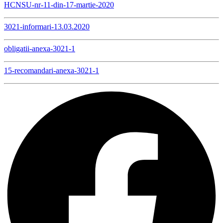
HCNSU-nr-11-din-17-martie-2020
3021-informari-13.03.2020
obligatii-anexa-3021-1
15-recomandari-anexa-3021-1