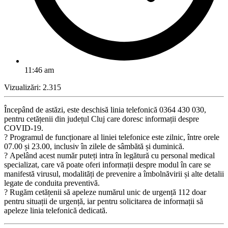
11:46 am
Vizualizări:
2.315
Începând de astăzi, este deschisă linia telefonică 0364 430 030,
pentru cetățenii din județul Cluj care doresc informații despre
COVID-19.
? Programul de funcționare al liniei telefonice este zilnic, între orele
07.00 și 23.00, inclusiv în zilele de sâmbătă și duminică.
? Apelând acest număr puteți intra în legătură cu personal medical
specializat, care vă poate oferi informații despre modul în care se
manifestă virusul, modalități de prevenire a îmbolnăvirii și alte detalii
legate de conduita preventivă.
? Rugăm cetățenii să apeleze numărul unic de urgență 112 doar
pentru situații de urgență, iar pentru solicitarea de informații să
apeleze linia telefonică dedicată.