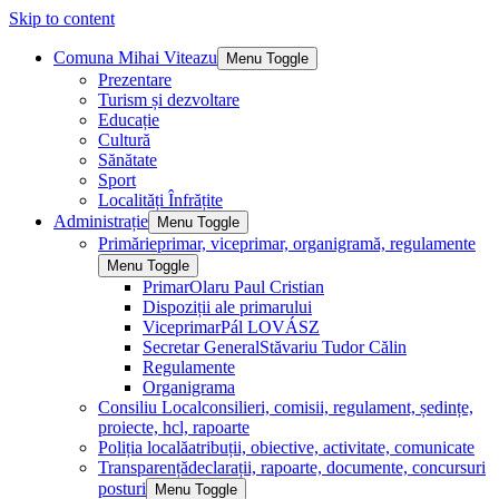
Skip to content
Comuna Mihai Viteazu
Menu Toggle
Prezentare
Turism și dezvoltare
Educație
Cultură
Sănătate
Sport
Localități Înfrățite
Administrație
Menu Toggle
Primărie
primar, viceprimar, organigramă, regulamente
Menu Toggle
Primar
Olaru Paul Cristian
Dispoziții ale primarului
Viceprimar
Pál LOVÁSZ
Secretar General
Stăvariu Tudor Călin
Regulamente
Organigrama
Consiliu Local
consilieri, comisii, regulament, ședințe,
proiecte, hcl, rapoarte
Poliția locală
atribuții, obiective, activitate, comunicate
Transparență
declarații, rapoarte, documente, concursuri
posturi
Menu Toggle