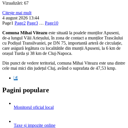
Vizualizări: 67
Citește mai mult
4 august 2026
13:44
Page
1
Page
2
Page
3
…
Page
10
Comuna Mihai Viteazu
este situată la poalele munților Apuseni,
de-a lungul Văii Arieșului, în zona de contact a munților Trascăului
cu Podișul Transilvaniei, pe DN 75, importantă arteră de circulație,
care asigură legătura cu localitătile din munții Apuseni, la 6 km de
orașul Turda și 38 km de Cluj-Napoca.
Din punct de vedere teritorial, comuna Mihai Viteazu este una dintre
cele mai mici din județul Cluj, având o suprafata de 47,53 kmp.
Pagini populare
Monitorul oficial local
Taxe și impozite online