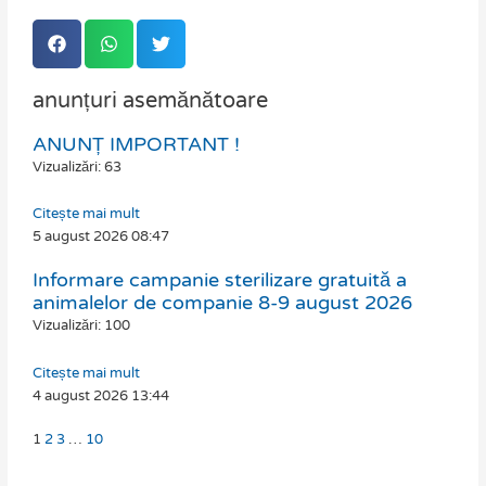
anunțuri asemănătoare
ANUNȚ IMPORTANT !
Page
Page
Page
Page
Vizualizări: 63
Citește mai mult
5 august 2026
08:47
Informare campanie sterilizare gratuită a
animalelor de companie 8-9 august 2026
Vizualizări: 100
Citește mai mult
4 august 2026
13:44
1
2
3
…
10