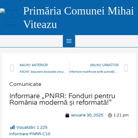
Skip
Main
Primăria Comunei Mihai
to
Menu
content
Viteazu
Prev
N
ANUNȚ ANTERIOR
ANUNȚ URMĂTOR
ANUNȚ depunere declaratie unica D212
Informare modificare tarife activități prestate se Supercom S.A.
Comunicate
Informare „PNRR: Fonduri pentru
România modernă și reformată!”
ianuarie 30, 2025
1:21 pm
Vizualizări:
1.225
Informare-PNRR-C10