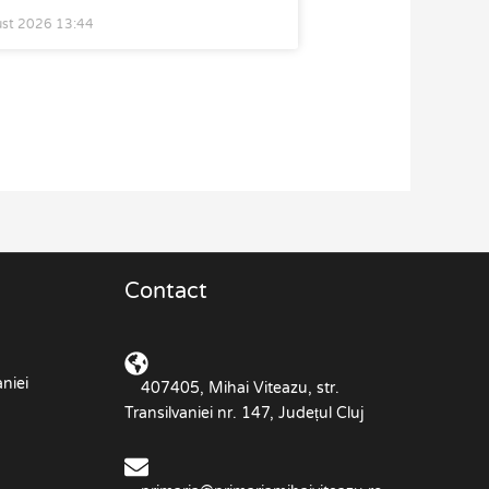
ust 2026
13:44
Contact
niei
407405, Mihai Viteazu, str.
Transilvaniei nr. 147, Județul Cluj