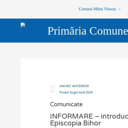
Skip
Comuna Mihai Viteazu
to
content
Primăria Comune
Prev
ANUNȚ ANTERIOR
Proiect buget local 2024
Comunicate
INFORMARE – introducer
Episcopia Bihor