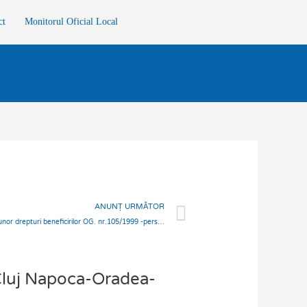
ct
Monitorul Oficial Local
Next
ANUNȚ URMĂTOR
INFORMARE referitoare la acordarea şi plata unor drepturi beneficirilor OG. nr.105/1999 -persoane persecutate din motive etnice în perioada 1940-1945
Cluj Napoca-Oradea-