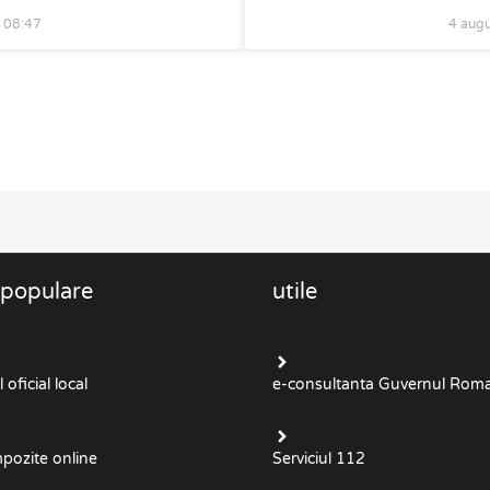
6
08:47
4 aug
 populare
utile
oficial local
e-consultanta Guvernul Roma
mpozite online
Serviciul 112