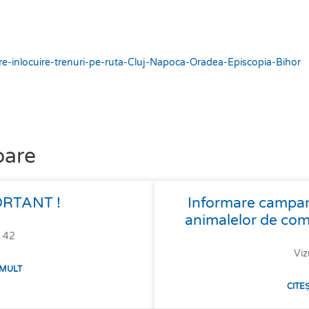
e-inlocuire-trenuri-pe-ruta-Cluj-Napoca-Oradea-Episcopia-Bihor
oare
RTANT !
Informare campanie
animalelor de co
: 42
Viz
 MULT
CITE