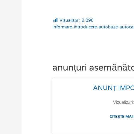
Vizualizări:
2.096
Informare-introducere-autobuze-autocar
anunțuri asemănăt
Page
Page
Page
Page
ANUNȚ IMPO
Vizualizări
CITEȘTE MAI