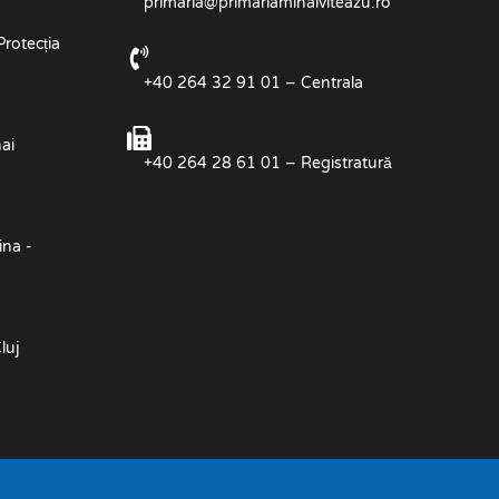
primaria@primariamihaiviteazu.ro
Protecția
+40 264 32 91 01 – Centrala
ai
+40 264 28 61 01 – Registratură
ina -
luj