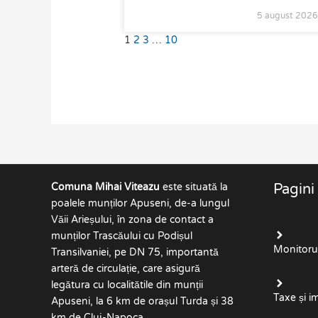
5 august 202
1
2
3
…
10
Comuna Mihai Viteazu
este situată la
Pagini
poalele munților Apuseni, de-a lungul
Văii Arieșului, în zona de contact a
munților Trascăului cu Podișul
Monitorul 
Transilvaniei, pe DN 75, importantă
arteră de circulație, care asigură
legătura cu localitătile din munții
Taxe și i
Apuseni, la 6 km de orașul Turda și 38
km de Cluj-Napoca.