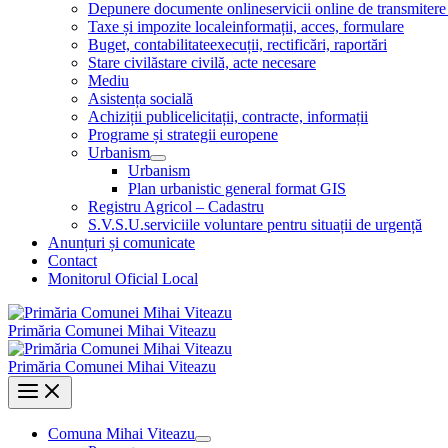
Menu
Depunere documente online
servicii online de transmite
Toggle
Taxe și impozite locale
informații, acces, formulare
Buget, contabilitate
execuții, rectificări, raportări
Stare civilă
stare civilă, acte necesare
Mediu
Asistența socială
Achiziții publice
licitații, contracte, informații
Programe și strategii europene
Urbanism
Menu
Urbanism
Toggle
Plan urbanistic general format GIS
Registru Agricol – Cadastru
S.V.S.U.
serviciile voluntare pentru situații de urgență
Anunțuri și comunicate
Contact
Monitorul Oficial Local
Primăria Comunei Mihai Viteazu
Primăria Comunei Mihai Viteazu
Main
Menu
Comuna Mihai Viteazu
Menu