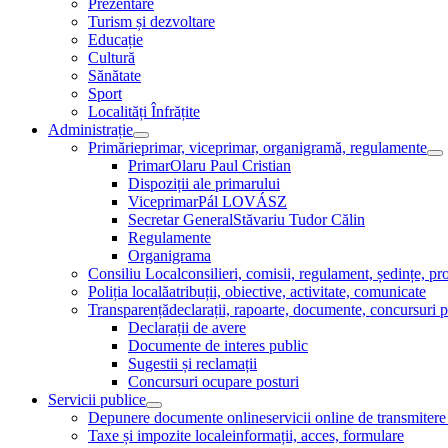
Prezentare
Toggle
Turism și dezvoltare
Educație
Cultură
Sănătate
Sport
Localități Înfrățite
Administrație
Menu
Primărie
primar, viceprimar, organigramă, regulamente
Toggle
M
Primar
Olaru Paul Cristian
To
Dispoziții ale primarului
Viceprimar
Pál LOVÁSZ
Secretar General
Stăvariu Tudor Călin
Regulamente
Organigrama
Consiliu Local
consilieri, comisii, regulament, ședințe, pro
Poliția locală
atribuții, obiective, activitate, comunicate
Transparență
declarații, rapoarte, documente, concursuri p
Declarații de avere
Documente de interes public
Sugestii și reclamații
Concursuri ocupare posturi
Servicii publice
Menu
Depunere documente online
servicii online de transmite
Toggle
Taxe și impozite locale
informații, acces, formulare