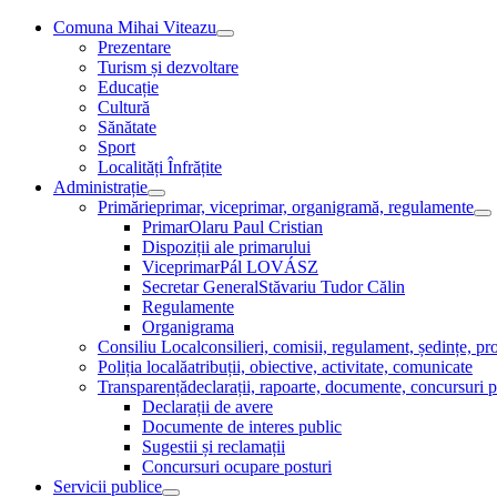
Skip
Comuna Mihai Viteazu
Menu
to
Prezentare
Toggle
content
Turism și dezvoltare
Educație
Cultură
Sănătate
Sport
Localități Înfrățite
Administrație
Menu
Primărie
primar, viceprimar, organigramă, regulamente
Toggle
M
Primar
Olaru Paul Cristian
To
Dispoziții ale primarului
Viceprimar
Pál LOVÁSZ
Secretar General
Stăvariu Tudor Călin
Regulamente
Organigrama
Consiliu Local
consilieri, comisii, regulament, ședințe, pro
Poliția locală
atribuții, obiective, activitate, comunicate
Transparență
declarații, rapoarte, documente, concursuri p
Declarații de avere
Documente de interes public
Sugestii și reclamații
Concursuri ocupare posturi
Servicii publice