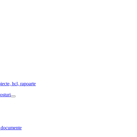
enu
ggle
iecte, hcl, rapoarte
osturi
Menu
Toggle
re documente