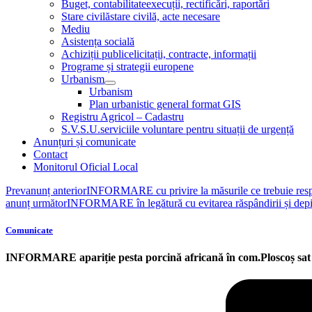
Buget, contabilitate
execuții, rectificări, raportări
Stare civilă
stare civilă, acte necesare
Mediu
Asistența socială
Achiziții publice
licitații, contracte, informații
Programe și strategii europene
Urbanism
Menu
Urbanism
Toggle
Plan urbanistic general format GIS
Registru Agricol – Cadastru
S.V.S.U.
serviciile voluntare pentru situații de urgență
Anunțuri și comunicate
Contact
Monitorul Oficial Local
Prev
anunț anterior
INFORMARE cu privire la măsurile ce trebuie respect
anunț următor
INFORMARE în legătură cu evitarea răspândirii și depist
Comunicate
INFORMARE apariție pesta porcină africană în com.Ploscoș sat 