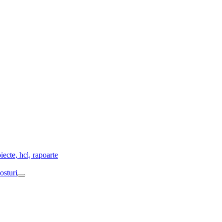
enu
ggle
iecte, hcl, rapoarte
osturi
Menu
Toggle