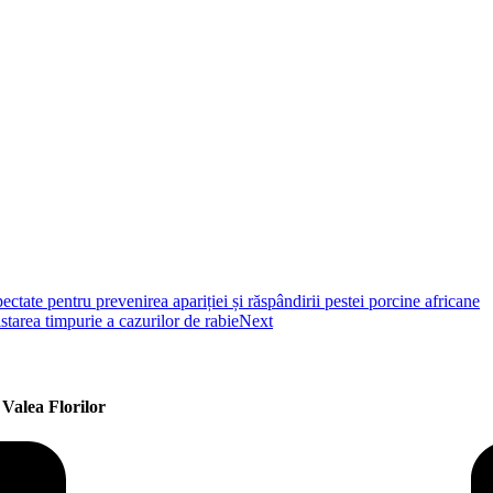
ate pentru prevenirea apariției și răspândirii pestei porcine africane
area timpurie a cazurilor de rabie
Next
Valea Florilor