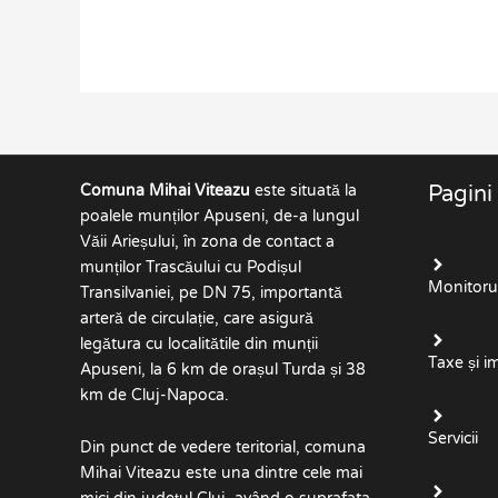
Comuna Mihai Viteazu
este situată la
Pagini
poalele munților Apuseni, de-a lungul
Văii Arieșului, în zona de contact a
munților Trascăului cu Podișul
Monitorul 
Transilvaniei, pe DN 75, importantă
arteră de circulație, care asigură
legătura cu localitătile din munții
Taxe și i
Apuseni, la 6 km de orașul Turda și 38
km de Cluj-Napoca.
Servicii
Din punct de vedere teritorial, comuna
Mihai Viteazu este una dintre cele mai