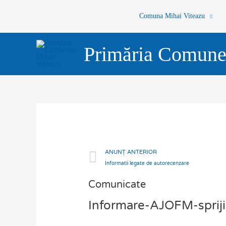
Skip
Comuna Mihai Viteazu
to
content
Primăria Comune
Prev
ANUNȚ ANTERIOR
Informatii legate de autorecenzare
Comunicate
Informare-AJOFM-sprijin