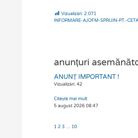
Vizualizări:
2.071
INFORMARE-AJOFM-SPRIJIN-PT.-CETA
anunțuri asemănăt
ANUNȚ IMPORTANT !
Page
Page
Page
Page
Vizualizări: 42
Citește mai mult
5 august 2026
08:47
1
2
3
…
10