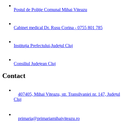
Postul de Poliţie Comunal Mihai Viteazu
Cabinet medical Dr. Rusu Corina - 0755 801 785
Instituția Prefectului-Județul Cluj
Consiliul Județean Cluj
Contact
407405, Mihai Viteazu, str. Transilvaniei nr. 147, Județul
Cluj
primaria@primariamihaiviteazu.ro