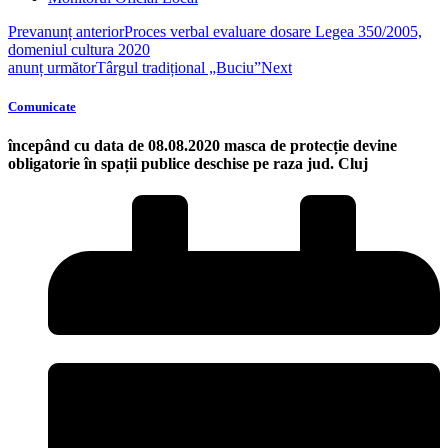
Prev
anunț anterior
Proces verbal evaluare dosare Legea 350/2005,
domeniul cultura 2020
anunț următor
Târgul tradițional „Buciu”
Next
Comunicate
începând cu data de 08.08.2020 masca de protecție devine
obligatorie în spații publice deschise pe raza jud. Cluj