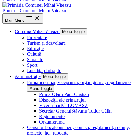
Primăria Comunei Mihai Viteazu
Main Menu
Comuna Mihai Viteazu
Menu Toggle
Prezentare
Turism și dezvoltare
Educație
Cultură
Sănătate
Sport
Localități Înfrățite
Administrație
Menu Toggle
Primărie
primar, viceprimar, organigramă, regulamente
Menu Toggle
Primar
Olaru Paul Cristian
Dispoziții ale primarului
Viceprimar
Pál LOVÁSZ
Secretar General
Stăvariu Tudor Călin
Regulamente
Organigrama
Consiliu Local
consilieri, comisii, regulament, ședințe,
proiecte, hcl, rapoarte