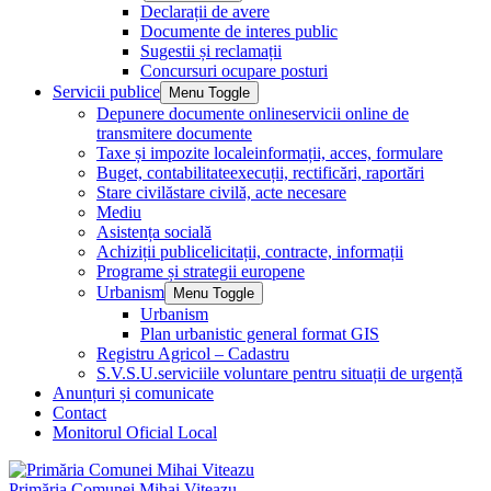
Declarații de avere
Documente de interes public
Sugestii și reclamații
Concursuri ocupare posturi
Servicii publice
Menu Toggle
Depunere documente online
servicii online de
transmitere documente
Taxe și impozite locale
informații, acces, formulare
Buget, contabilitate
execuții, rectificări, raportări
Stare civilă
stare civilă, acte necesare
Mediu
Asistența socială
Achiziții publice
licitații, contracte, informații
Programe și strategii europene
Urbanism
Menu Toggle
Urbanism
Plan urbanistic general format GIS
Registru Agricol – Cadastru
S.V.S.U.
serviciile voluntare pentru situații de urgență
Anunțuri și comunicate
Contact
Monitorul Oficial Local
Primăria Comunei Mihai Viteazu