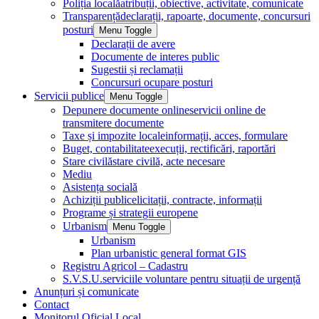
Poliția locală
atribuții, obiective, activitate, comunicate
Transparență
declarații, rapoarte, documente, concursuri
posturi
Menu Toggle
Declarații de avere
Documente de interes public
Sugestii și reclamații
Concursuri ocupare posturi
Servicii publice
Menu Toggle
Depunere documente online
servicii online de
transmitere documente
Taxe și impozite locale
informații, acces, formulare
Buget, contabilitate
execuții, rectificări, raportări
Stare civilă
stare civilă, acte necesare
Mediu
Asistența socială
Achiziții publice
licitații, contracte, informații
Programe și strategii europene
Urbanism
Menu Toggle
Urbanism
Plan urbanistic general format GIS
Registru Agricol – Cadastru
S.V.S.U.
serviciile voluntare pentru situații de urgență
Anunțuri și comunicate
Contact
Monitorul Oficial Local