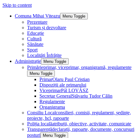
Skip to content
Comuna Mihai Viteazu
Menu Toggle
Prezentare
Turism și dezvoltare
Educație
Cultură
Sănătate
Sport
Localități Înfrățite
Administrație
Menu Toggle
Primărie
primar, viceprimar, organigramă, regulamente
Menu Toggle
Primar
Olaru Paul Cristian
Dispoziții ale primarului
Viceprimar
Pál LOVÁSZ
Secretar General
Stăvariu Tudor Călin
Regulamente
Organigrama
Consiliu Local
consilieri, comisii, regulament, ședințe,
proiecte, hcl, rapoarte
Poliția locală
atribuții, obiective, activitate, comunicate
Transparență
declarații, rapoarte, documente, concursuri
posturi
Menu Toggle