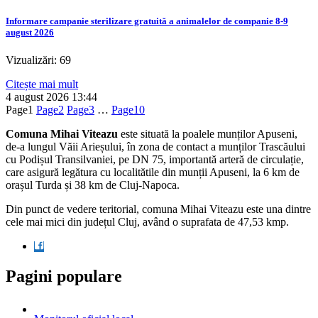
Informare campanie sterilizare gratuită a animalelor de companie 8-9
august 2026
Vizualizări: 69
Citește mai mult
4 august 2026
13:44
Page
1
Page
2
Page
3
…
Page
10
Comuna Mihai Viteazu
este situată la poalele munților Apuseni,
de-a lungul Văii Arieșului, în zona de contact a munților Trascăului
cu Podișul Transilvaniei, pe DN 75, importantă arteră de circulație,
care asigură legătura cu localitătile din munții Apuseni, la 6 km de
orașul Turda și 38 km de Cluj-Napoca.
Din punct de vedere teritorial, comuna Mihai Viteazu este una dintre
cele mai mici din județul Cluj, având o suprafata de 47,53 kmp.
Pagini populare